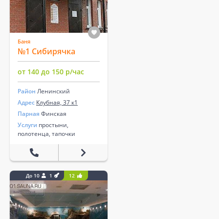
Баня
№1 Сибирячка
от 140 до 150 р/час
Район
Ленинский
Адрес
Клубная, 37 к1
Парная
Финская
Услуги
простыни,
полотенца, тапочки
До 10
1
12