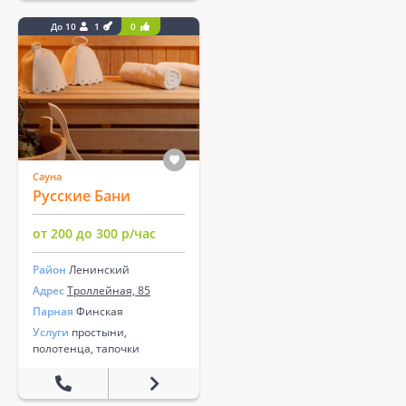
До 10
1
0
Сауна
Русские Бани
от 200 до 300 р/час
Район
Ленинский
Адрес
Троллейная, 85
Парная
Финская
Услуги
простыни,
полотенца, тапочки