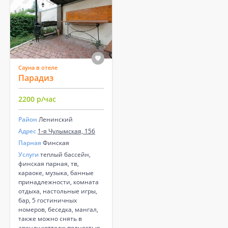
Сауна в отеле
Парадиз
2200 р/час
Район
Ленинский
Адрес
1-я Чулымская, 156
Парная
Финская
Услуги
теплый бассейн,
финская парная, тв,
караоке, музыка, банные
принадлежности, комната
отдыха, настольные игры,
бар, 5 гостиничных
номеров, беседка, мангал,
также можно снять в
аренду коттедж полностью,