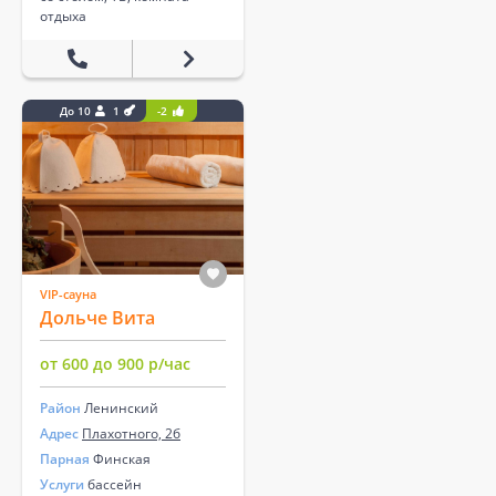
отдыха
До 10
1
-2
VIP-сауна
Дольче Вита
от 600 до 900 р/час
Район
Ленинский
Адрес
Плахотного, 2б
Парная
Финская
Услуги
бассейн