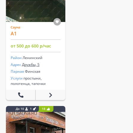
Сауна
А1
от 500 до 600 р/час
Район
Ленинский
Адрес
Дружбы, 5
Парная
Финская
Услуги
простыни,
полотенца, тапочки
До 10
1
18