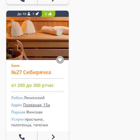
До 10
1
0
Баня
№27 Сибирячка
от 200 до 300 р/час
Район
Ленинский
Адрес
Полярная, 15а
Парная
Финская
Услуги
простыни,
полотенца, тапочки