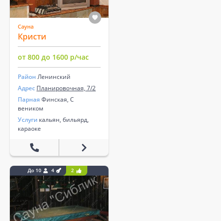
Сауна
Кристи
от 800 до 1600 р/час
Район
Ленинский
Адрес
Планировочная, 7/2
Парная
Финская, С
веником
Услуги
кальян, бильярд,
караоке
До 10
4
2