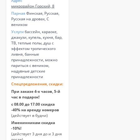
Адрес
микрорайон Горский, 8
Парная
Финская, Русская,
Русская на дровах, С
веником
Услуги
бассейн, караоке,
джакузи, купель, кухня, бар,
ТВ, теплые полы, душ с
эффектом тропического
ливня, банные
принадлежности, можно
париться с веником,
надувные детские
принадлежности
Спецпредложения, скидки:
При заказе 4-х часов, 5-й
час в подарок!
с 08.00 до 17.00 скидка
-40% на аренду номеров
(действует в будни)
Именинникам скидка
-10%!
(действует 3 дня до и 3 дня
после)