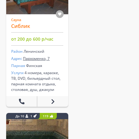
Сауна
Сиблик
от 200 до 600 р/час
Район
Ленинский
Адрес
Пархоменко, 7
Парная
Финская
Услуги
4 номера, караоке,
ТВ, DVD, бильярдный стол,
парная комната отдыха,
столовая, душ, джакузи
До 10
1
119