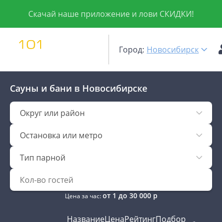
Скачай наше приложение и лови СКИДКИ!
Город:
Новосибирск
Сауны и бани
в Новосибирске
Округ или район
Остановка или метро
Тип парной
от
1
до
30 000
р
Цена за час:
Название
Цена
Рейтинг
Подбор