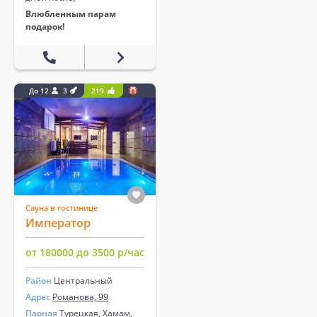
Влюбленным парам
подарок!
До 12
3
219
Сауна в гостинице
Император
от 180000 до 3500 р/час
Район
Центральный
Адрес
Романова, 99
Парная
Турецкая, Хамам,