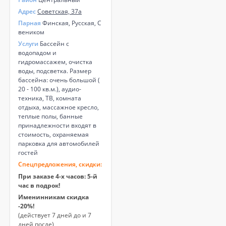
Адрес
Советская, 37а
Парная
Финская, Русская, С
веником
Услуги
Бассейн с
водопадом и
гидромассажем, очистка
воды, подсветка. Размер
бассейна: очень большой (
20 - 100 кв.м.), аудио-
техника, ТВ, комната
отдыха, массажное кресло,
теплые полы, банные
принадлежности входят в
стоимость, охраняемая
парковка для автомобилей
гостей
Спецпредложения, скидки:
При заказе 4-х часов: 5-й
час в подрок!
Именинникам скидка
-20%!
(действует 7 дней до и 7
дней после)