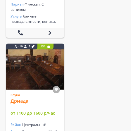
Парная
Финская, С
веником
Услуги
банные
принадлежности, веники.
До 10
3
131
Сауна
Дриада
от 1100 до 1600 р/час
Район
Центральный