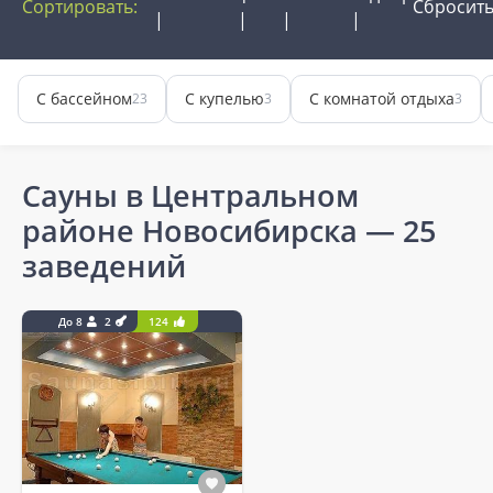
Сортировать:
Сбросит
С бассейном
С купелью
С комнатой отдыха
23
3
3
Сауны в Центральном
районе Новосибирска
— 25
заведений
До 8
2
124