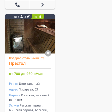
До 6
2
53
Оздоровительный центр
Престол
от 700 до 950 р/час
Район
Центральный
Адрес
Писарева, 53
Парная
Финская, Русская, С
веником
Услуги
​Русская парная, ​
Финская парная, ​Бассейн​,