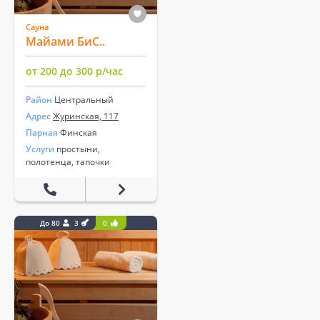
Сауна
Майами БиС..
от 200 до 300 р/час
Район
Центральный
Адрес
Журинская, 117
Парная
Финская
Услуги
простыни,
полотенца, тапочки
До 80
3
0