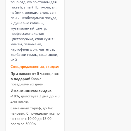
зона отдыха со столом для
гостей, smart ТВ, кухня, эл.
чайник, холодильник, свч
печь, необходимая посуда,
2 душевые кабины,
музыкальный центр,
профессиональная
цветомузыка, своя кухня:
манты, пельмени,
картофель фри, наггетсы,
колбаски гриль, крылышки,
чай
Спецпредложения, скидки:
При заказе от 5 часов, час
в подарок!
Кроме
праздничных дней.
Именинникам скидка
-10%,
действует 3 дня до и 3
дня после.
Семейный тариф, до 4-х
человек. С понедельника по
четверг с 10.00 до 13.00
всего за 5000р