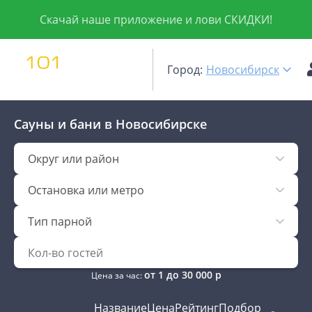
Скачай наше приложение и лови СКИДКИ!
Город:
Новосибирск
Сауны и бани
в Новосибирске
Округ или район
Остановка или метро
Тип парной
от
1
до
30 000
р
Цена за час:
Название
Цена
Рейтинг
Подбор