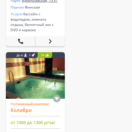
Адрес
Ядринцевская, 73 к1
Парная
Финская
Услуги
бассейн с
водопадом, комната
отдыха, банкетный зал с
DVD и караоке
До 6
1
14
Гостиничный комплекс
Колибри
от 1000 до 1300 р/час