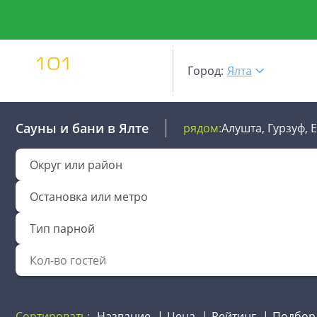
Город:
Ялта
Сауны и бани
в Ялте
рядом:
Алушта,
Гурзуф,
Округ или район
Остановка или метро
Тип парной
Сортировать:
Название
Цена
Рейтинг
Подбор