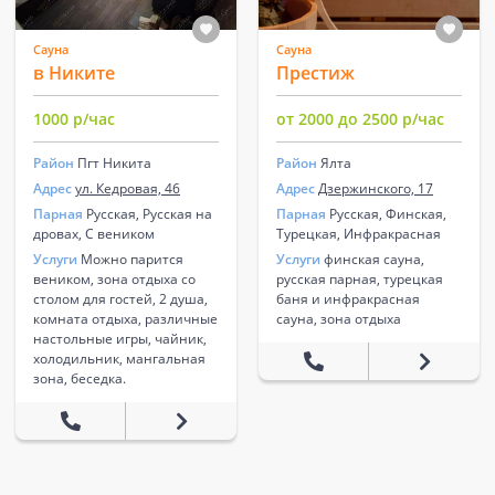
Сауна
Сауна
в Никите
Престиж
1000 р/час
от 2000 до 2500 р/час
Район
Пгт Никита
Район
Ялта
Адрес
ул. Кедровая, 46
Адрес
Дзержинского, 17
Парная
Русская, Русская на
Парная
Русская, Финская,
дровах, С веником
Турецкая, Инфракрасная
Услуги
Можно парится
Услуги
финская сауна,
веником, зона отдыха со
русская парная, турецкая
столом для гостей, 2 душа,
баня и инфракрасная
комната отдыха, различные
сауна, зона отдыха
настольные игры, чайник,
холодильник, мангальная
зона, беседка.