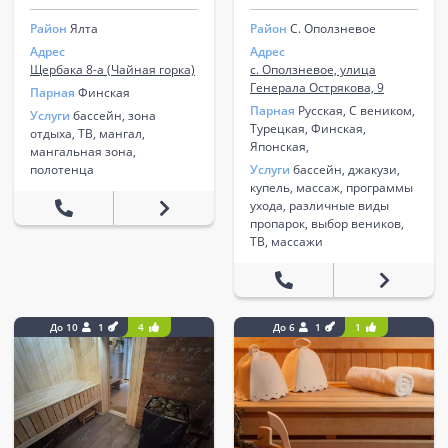
Район
Ялта
Район
С. Оползневое
Адрес
Адрес
Щербака 8-а (Чайная горка)
с. Оползневое, улица
Генерала Острякова, 9
Парная
Финская
Парная
Русская, С веником,
Услуги
бассейн, зона
Турецкая, Финская,
отдыха, ТВ, мангал,
Японская,
мангальная зона,
полотенца
Услуги
бассейн, джакузи,
купель, массаж, программы
ухода, различные виды
пропарок, выбор веников,
ТВ, массажи
До 10
1
4
До 6
1
1