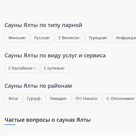
Сауны Ялты по типу парной
Финская
Русская
С Веником
Турецкая
Инфракра
8
7
5
3
Сауны Ялты по виду услуг и сервиса
С бассейном
С купелью
10
1
Сауны Ялты по районам
Ялта
Гурзуф
Ливадия
Пгт Никита
С. Оползневое
8
2
1
1
1
Частые вопросы о саунах Ялты