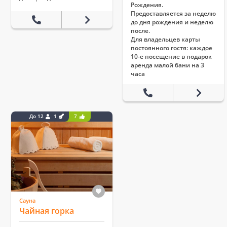
Рождения.
Предоставляется за неделю
до дня рождения и неделю
после.
Для владельцев карты
постоянного гостя: каждое
10-е посещение в подарок
аренда малой бани на 3
часа
До 12
1
7
Сауна
Чайная горка