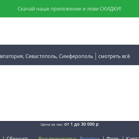
Скачай наше приложение и лови СКИДКИ!
Евпатория,
Севастополь,
Симферополь
смотреть всё
от
1
до
30 000
р
Цена за час:
Сбросить
Вид просмотра:
Визитки
Фото
Карт