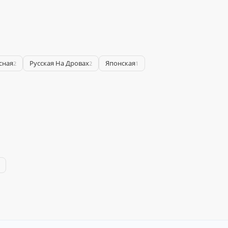
сная
Русская На Дровах
Японская
2
2
1