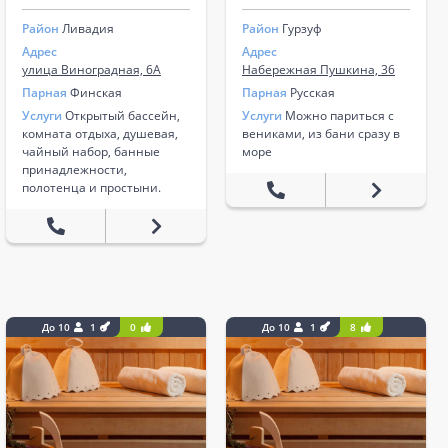
Район
Ливадия
Район
Гурзуф
Адрес
Адрес
улица Виноградная, 6А
Набережная Пушкина, 36
Парная
Финская
Парная
Русская
Услуги
Открытый бассейн,
Услуги
Можно париться с
комната отдыха, душевая,
вениками, из бани сразу в
чайный набор, банные
море
принадлежности,
полотенца и простыни.
До 10
1
0
До 10
1
8