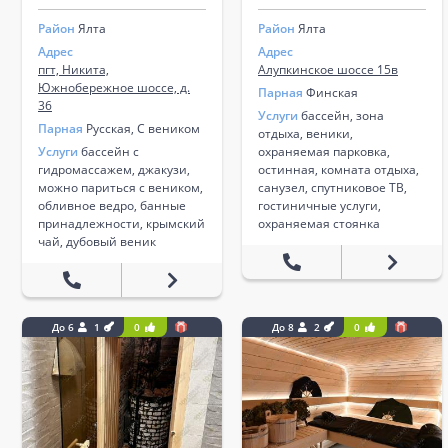
Район
Ялта
Район
Ялта
Адрес
Адрес
пгт, Никита,
Алупкинское шоссе 15в
Южнобережное шоссе, д.
Парная
Финская
36
Услуги
бассейн, зона
Парная
Русская, С веником
отдыха, веники,
Услуги
бассейн с
охраняемая парковка,
гидромассажем, джакузи,
остинная, комната отдыха,
можно париться с веником,
санузел, спутниковое ТВ,
обливное ведро, банные
гостиничные услуги,
принадлежности, крымский
охраняемая стоянка
чай, дубовый веник
До 6
1
0
До 8
2
0