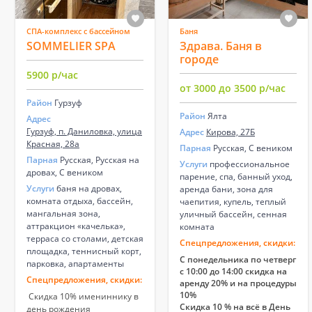
СПА-комплекс с бассейном
Баня
SOMMELIER SPA
Здрава. Баня в
городе
5900 р/час
от 3000 до 3500 р/час
Район
Гурзуф
Район
Ялта
Адрес
Гурзуф, п. Даниловка, улица
Адрес
Кирова, 27Б
Красная, 28а
Парная
Русская, С веником
Парная
Русская, Русская на
Услуги
профессиональное
дровах, С веником
парение, спа, банный уход,
Услуги
баня на дровах,
аренда бани, зона для
комната отдыха, бассейн,
чаепития, купель, теплый
мангальная зона,
уличный бассейн, сенная
аттракцион «качелька»,
комната
терраса со столами, детская
Спецпредложения, скидки:
площадка, теннисный корт,
С понедельника по четверг
парковка, апартаменты
с 10:00 до 14:00 скидка на
Спецпредложения, скидки:
аренду 20% и на процедуры
10%
Скидка 10% имениннику в
Скидка 10 % на всё в День
день рождения