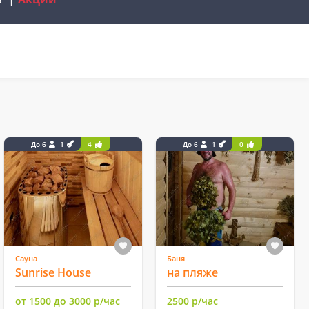
До 6
1
4
До 6
1
0
Сауна
Баня
Sunrise House
на пляже
от 1500 до 3000 р/час
2500 р/час