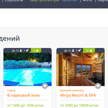
едений
До 12
1
4
До 12
3
23
Сауна
Банный комплекс
В парковой зоне
Mriya Resort & SPA
от 1000 до 1500 р/час
от 2000 до 18000 р/час