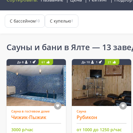
С бассейном
С купелью
10
1
Сауны и бани в Ялте
— 13 зав
До 8
1
61
До 10
1
21
Сауна в гостевом доме
Сауна
Чижик-Пыжик
Рубикон
3000 р/час
от 1000 до 1250 р/час