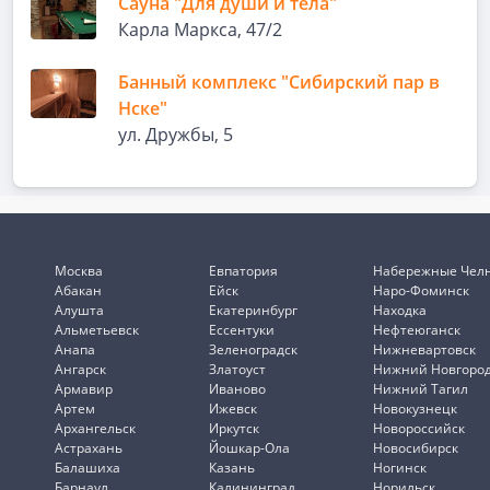
Сауна "Для души и тела"
Карла Маркса, 47/2
Банный комплекс "Сибирский пар в
Нске"
ул. Дружбы, 5
Москва
Евпатория
Набережные Чел
Абакан
Ейск
Наро-Фоминск
Алушта
Екатеринбург
Находка
Альметьевск
Ессентуки
Нефтеюганск
Анапа
Зеленоградск
Нижневартовск
Ангарск
Златоуст
Нижний Новгоро
Армавир
Иваново
Нижний Тагил
Артем
Ижевск
Новокузнецк
Архангельск
Иркутск
Новороссийск
Астрахань
Йошкар-Ола
Новосибирск
Балашиха
Казань
Ногинск
Барнаул
Калининград
Норильск