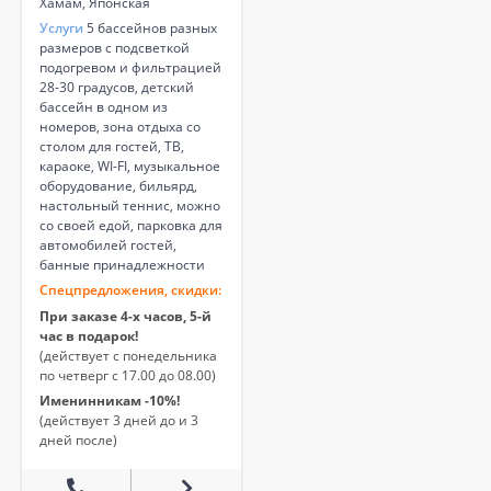
Хамам, Японская
Услуги
5 бассейнов разных
размеров с подсветкой
подогревом и фильтрацией
28-30 градусов, детский
бассейн в одном из
номеров, зона отдыха со
столом для гостей, ТВ,
караоке, WI-FI, музыкальное
оборудование, бильярд,
настольный теннис, можно
со своей едой, парковка для
автомобилей гостей,
банные принадлежности
Спецпредложения, скидки:
При заказе 4-х часов, 5-й
час в подарок!
(действует с понедельника
по четверг с 17.00 до 08.00)
Именинникам -10%!
(действует 3 дней до и 3
дней после)