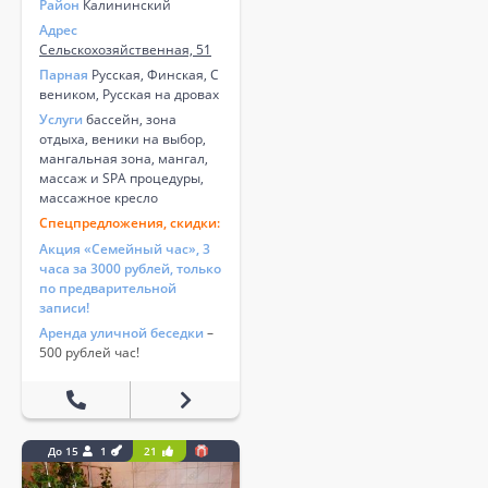
Район
Калининский
Адрес
Сельскохозяйственная, 51
Парная
Русская, Финская, С
веником, Русская на дровах
Услуги
бассейн, зона
отдыха, веники на выбор,
мангальная зона, мангал,
массаж и SPA процедуры,
массажное кресло
Спецпредложения, скидки:
Акция «Семейный час», 3
часа за 3000 рублей, только
по предварительной
записи!
Аренда уличной беседки
–
500 рублей час!
До 15
1
21