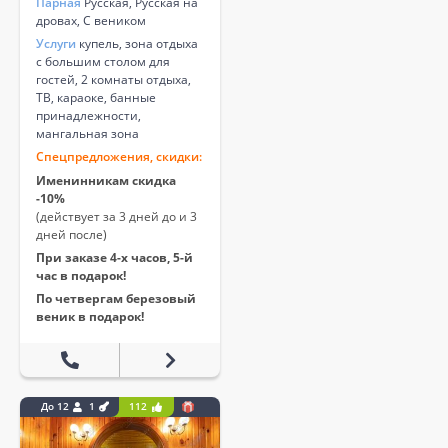
Парная
Русская, Русская на
дровах, С веником
Услуги
купель, зона отдыха
с большим столом для
гостей, 2 комнаты отдыха,
ТВ, караоке, банные
принадлежности,
мангальная зона
Спецпредложения, скидки:
Именинникам скидка
-10%
(действует за 3 дней до и 3
дней после)
При заказе 4-х часов, 5-й
час в подарок!
По четвергам березовый
веник в подарок!
До 12
1
112