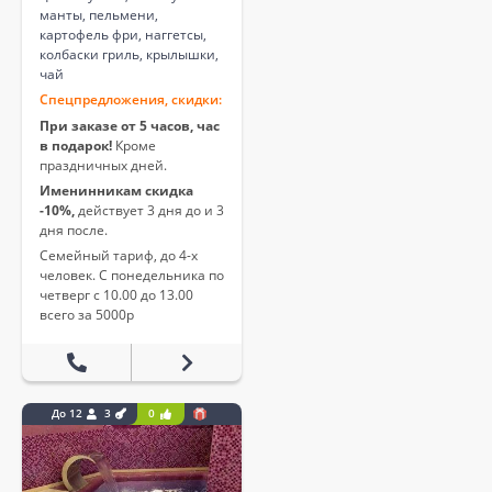
манты, пельмени,
картофель фри, наггетсы,
колбаски гриль, крылышки,
чай
Спецпредложения, скидки:
При заказе от 5 часов, час
в подарок!
Кроме
праздничных дней.
Именинникам скидка
-10%,
действует 3 дня до и 3
дня после.
Семейный тариф, до 4-х
человек. С понедельника по
четверг с 10.00 до 13.00
всего за 5000р
До 12
3
0