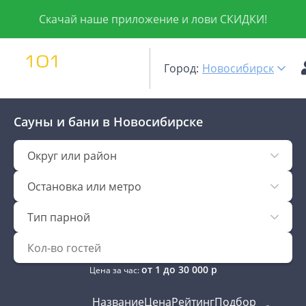
Скачай наше приложение и лови СКИДКИ!
Город:
Новосибирск
Сауны и бани
в Новосибирске
Округ или район
Остановка или метро
Тип парной
от
1
до
30 000
р
Цена за час:
Название
Цена
Рейтинг
Подбор