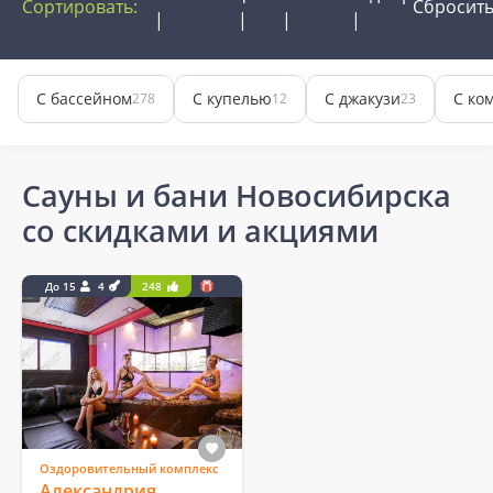
Сортировать:
Сбросит
С бассейном
С купелью
С джакузи
С ко
278
12
23
Сауны и бани Новосибирска
со скидками и акциями
До 15
4
248
Оздоровительный комплекс
Александрия