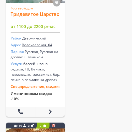
Гостевой дом
Тридевятое Царство
от 1100 до 2200 р/час
Район
Дзержинский
Адрес
Волочаевская, 64
Парная
Русская, Русская на
дровах, С веником
Услуги
бассейн, зона
отдыха, ТВ, Веники,
парильщик, массажист, бар,
печка в парилке на дровах
Спецпредложения, скидки:
Именинникам скидка
-10%
До 10
3
7