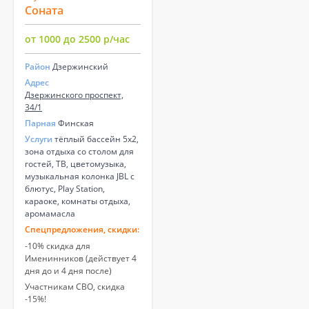
Соната
от 1000 до 2500 р/час
Район
Дзержинский
Адрес
Дзержинского проспект,
34/1
Парная
Финская
Услуги
тёплый бассейн 5х2,
зона отдыха со столом для
гостей, ТВ, цветомузыка,
музыкальная колонка JBL с
блютус, Play Station,
караоке, комнаты отдыха,
аромамасла
Спецпредложения, скидки:
-10% скидка для
Именинников (действует 4
дня до и 4 дня после)
Участникам СВО, скидка
-15%!