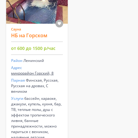
Сауна
НБ на Горском
от 600 до 1500 р/час
Район
Ленинский
Адрес
микрорайон Горский, 8
Парная
Финская, Русская,
Русская на дровах, С
веником
Услуги
бассейн, караоке,
джакузи, купель, кухня, бар,
ТВ, теплые полы, душ с
эффектом тропического
ливня, банные
принадлежности, можно
париться с веником,
надувные детские