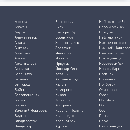
Москва
Евпатория
Набережные Чел
Абакан
Ейск
Наро-Фоминск
Алушта
Екатеринбург
Находка
Альметьевск
Ессентуки
Нефтеюганск
Анапа
Зеленоградск
Нижневартовск
Ангарск
Златоуст
Нижний Новгоро
Армавир
Иваново
Нижний Тагил
Артем
Ижевск
Новокузнецк
Архангельск
Иркутск
Новороссийск
Астрахань
Йошкар-Ола
Новосибирск
Балашиха
Казань
Ногинск
Барнаул
Калининград
Норильск
Белгород
Калуга
Ноябрьск
Бийск
Кемерово
Одинцово
Благовещенск
Киров
Омск
Братск
Королев
Оренбург
Брянск
Кострома
Орск
Великий Новгород
Красная Поляна
Орёл
Видное
Краснодар
Пенза
Владивосток
Красноярск
Пермь
Владимир
Курган
Петрозаводск