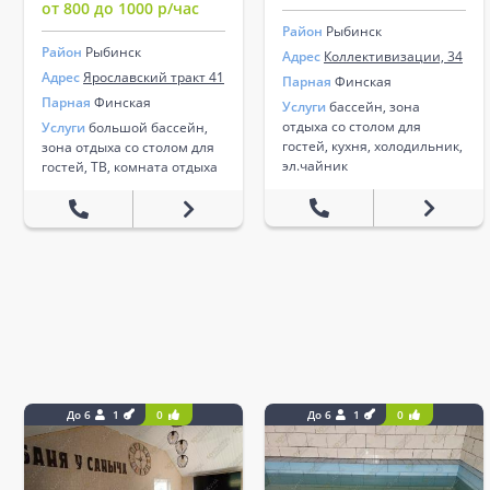
от 800 до 1000 р/час
Район
Рыбинск
Район
Рыбинск
Адрес
Коллективизации, 34
Адрес
Ярославский тракт 41
Парная
Финская
Парная
Финская
Услуги
бассейн, зона
отдыха со столом для
Услуги
большой бассейн,
гостей, кухня, холодильник,
зона отдыха со столом для
эл.чайник
гостей, ТВ, комната отдыха
До 6
1
0
До 6
1
0