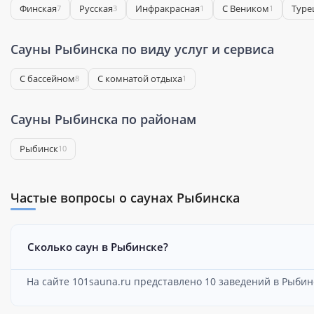
Финская
Русская
Инфракрасная
С Веником
Туре
7
3
1
1
Сауны Рыбинска по виду услуг и сервиса
С бассейном
С комнатой отдыха
8
1
Сауны Рыбинска по районам
Рыбинск
10
Частые вопросы о саунах Рыбинска
Сколько саун в Рыбинске?
На сайте 101sauna.ru представлено 10 заведений в Рыбин