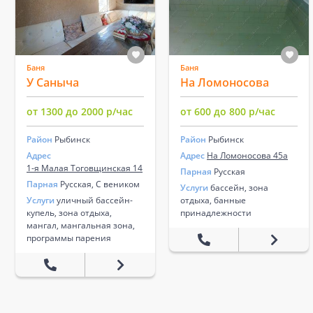
Баня
Баня
У Саныча
На Ломоносова
от 1300 до 2000 р/час
от 600 до 800 р/час
Район
Рыбинск
Район
Рыбинск
Адрес
Адрес
На Ломоносова 45а
1-я Малая Тоговщинская 14
Парная
Русская
Парная
Русская, С веником
Услуги
бассейн, зона
Услуги
уличный бассейн-
отдыха, банные
купель, зона отдыха,
принадлежности
мангал, мангальная зона,
программы парения