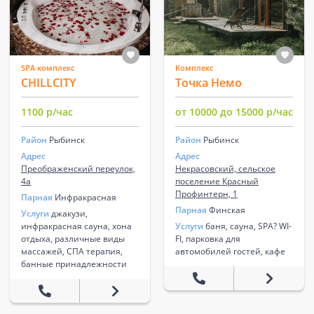
SPA комплекс
Комплекс
CHILLCITY
Точка Немо
1100 р/час
от 10000 до 15000 р/час
Район
Рыбинск
Район
Рыбинск
Адрес
Адрес
Преображенский переулок,
Некрасовский, сельское
4а
поселение Красный
Профинтерн, 1
Парная
Инфракрасная
Парная
Финская
Услуги
джакузи,
инфракрасная сауна, хона
Услуги
баня, сауна, SPA? WI-
отдыха, различные виды
FI, парковка для
массажей, СПА терапия,
автомобилей гостей, кафе
банные принадлежности