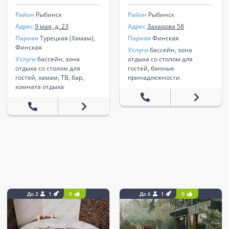
Район
Рыбинск
Район
Рыбинск
Адрес
9 мая, д. 23
Адрес
Захарова 58
Парная
Турецкая (Хамам),
Парная
Финская
Финская
Услуги
бассейн, зона
Услуги
бассейн, зона
отдыха со столом для
отдыха со столом для
гостей, банные
гостей, хамам, ТВ, бар,
принадлежности
комната отдыха
До 2
1
0
До 6
1
0