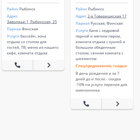
Район
Рыбинск
Район
Рыбинск
Адрес
Адрес
2-я Товарищеская 17
Заволжье-1, Рыбинская, 25
Парная
Русская, Финская
Парная
Финская
Услуги
баня с кедровой
Услуги
бассейн, зона
парной и мягким паром,
отдыха со столом для
комната отдыха с кухней и
гостей, ТВ, меню из нашего
большим обеденным
кафе, комната отдыха
столом, сенная комната с
шезлонгом
Спецпредложения, скидки:
В день рождения и за 7
дней до и после - скидка
-10% на услуги парения для
именинника.