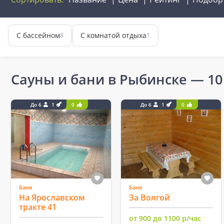
С бассейном
С комнатой отдыха
8
1
Сауны и бани в Рыбинске
— 10
До 6
1
0
До 6
1
0
Баня
Баня
На Ярославском
За Волгой
тракте 41
от 900 до 1100 р/час