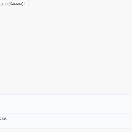
цкая (Хамам)
1
ске.