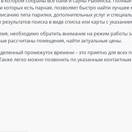
, в котором собраны все бани и сауны Рыбинска. Полный
 которых есть парная, позволяет быстро найти лучшее м
санию типа парилки, дополнительных услуг и специальн
результатов поиска в виде списка или карты с указан
емя, необходимо обратить внимание на режим работы з
орые рассчитаны помещения, найти актуальные цены.
деленный промежуток времени – это приятно для всех п
 Также легко можно позвонить по указанным контактным 