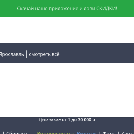
Скачай наше приложение и лови СКИДКИ!
Ярославль
смотреть всё
от
1
до
30 000
р
Цена за час:
Сбросить
Вид просмотра:
Визитки
Фото
Карт