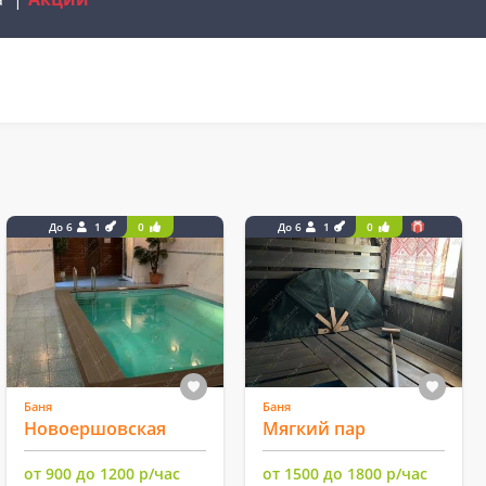
До 6
1
0
До 6
1
0
Баня
Баня
Новоершовская
Мягкий пар
от 900 до 1200 р/час
от 1500 до 1800 р/час