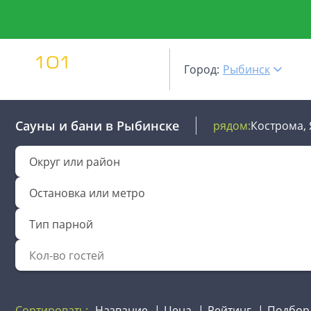
Город:
Рыбинск
Сауны и бани
в Рыбинске
рядом:
Кострома,
Округ или район
Остановка или метро
Тип парной
Сортировать:
Название
Цена
Рейтинг
Подбор