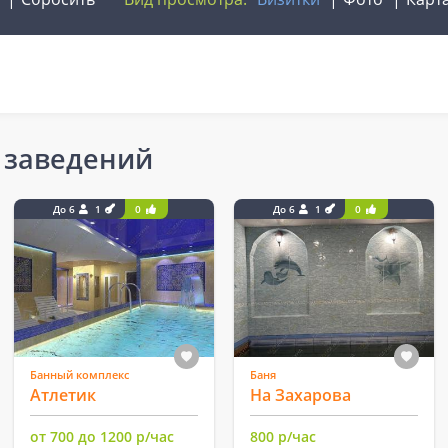
 заведений
До 6
1
0
До 6
1
0
Банный комплекс
Баня
Атлетик
На Захарова
от 700 до 1200 р/час
800 р/час