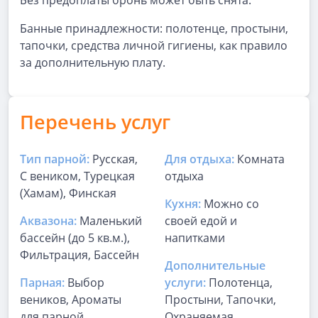
Без предоплаты бронь может быть снята.
Банные принадлежности: полотенце, простыни,
тапочки, средства личной гигиены, как правило
за дополнительную плату.
Перечень услуг
Тип парной:
Русская,
Для отдыха:
Комната
С веником, Турецкая
отдыха
(Хамам), Финская
Кухня:
Можно со
Аквазона:
Маленький
своей едой и
бассейн (до 5 кв.м.),
напитками
Фильтрация, Бассейн
Дополнительные
Парная:
Выбор
услуги:
Полотенца,
веников, Ароматы
Простыни, Тапочки,
для парной
Охраняемая