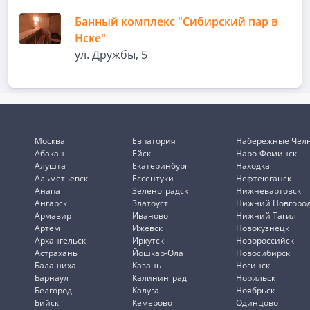
Банный комплекс "Сибирский пар в
Нске"
ул. Дружбы, 5
Москва
Евпатория
Набережные Чел
Абакан
Ейск
Наро-Фоминск
Алушта
Екатеринбург
Находка
Альметьевск
Ессентуки
Нефтеюганск
Анапа
Зеленоградск
Нижневартовск
Ангарск
Златоуст
Нижний Новгоро
Армавир
Иваново
Нижний Тагил
Артем
Ижевск
Новокузнецк
Архангельск
Иркутск
Новороссийск
Астрахань
Йошкар-Ола
Новосибирск
Балашиха
Казань
Ногинск
Барнаул
Калининград
Норильск
Белгород
Калуга
Ноябрьск
Бийск
Кемерово
Одинцово