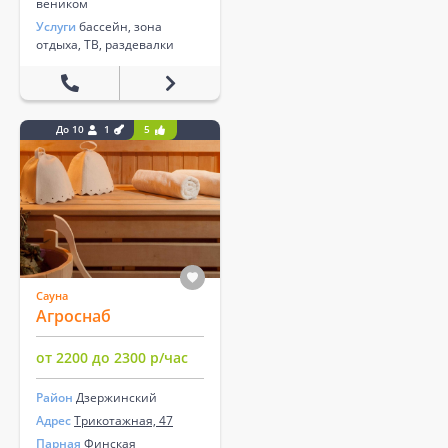
веником
Услуги
бассейн, зона
отдыха, ТВ, раздевалки
До 10
1
5
Сауна
Агроснаб
от 2200 до 2300 р/час
Район
Дзержинский
Адрес
Трикотажная, 47
Парная
Финская