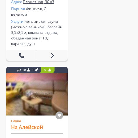
Адрес
Планетная, 30 к3
Парная
Финская, С
веником
Услуги
нетфинская сауна
(можно с веником), бассейн
3,5х2,5м, комната отдыха,
обеденная зона, ТВ,
караоке, душ
До 10
1
0
Сауна
На Алейской