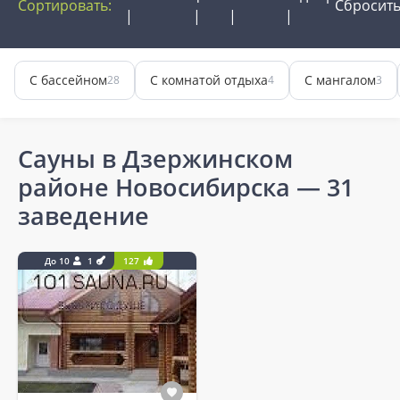
Сортировать:
Сбросит
С бассейном
С комнатой отдыха
С мангалом
28
4
3
Сауны в Дзержинском
районе Новосибирска
— 31
заведение
До 10
1
127