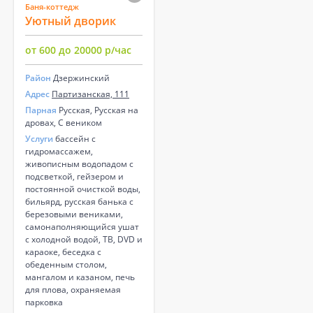
Баня-коттедж
Уютный дворик
от 600 до 20000 р/час
Район
Дзержинский
Адрес
Партизанская, 111
Парная
Русская, Русская на
дровах, С веником
Услуги
бассейн с
гидромассажем,
живописным водопадом с
подсветкой, гейзером и
постоянной очисткой воды,
бильярд, русская банька с
березовыми вениками,
самонаполняющийся ушат
с холодной водой, ТВ, DVD и
караоке, беседка с
обеденным столом,
мангалом и казаном, печь
для плова, охраняемая
парковка