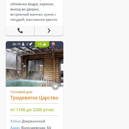
облевных ведра, караоке,
выход во дворик,
встроеный мангал, кухня с
посудой, массажное кресло
До 25
2
18
Гостевой дом
Тридевятое Царство
от 1100 до 2200 р/час
Район
Дзержинский
Адрес
Волочаевская, 64