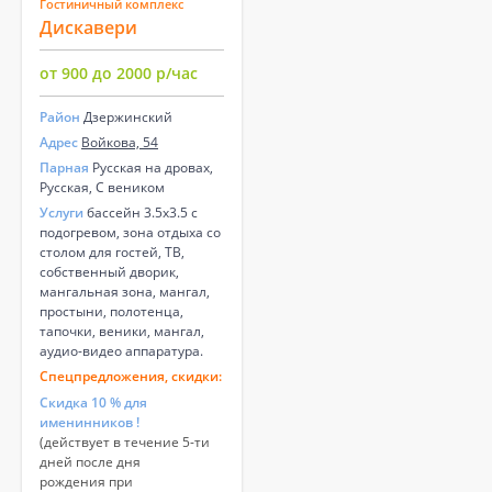
Гостиничный комплекс
Дискавери
от 900 до 2000 р/час
Район
Дзержинский
Адрес
Войкова, 54
Парная
Русская на дровах,
Русская, С веником
Услуги
бассейн 3.5х3.5 с
подогревом, зона отдыха со
столом для гостей, ТВ,
собственный дворик,
мангальная зона, мангал,
простыни, полотенца,
тапочки, веники, мангал,
аудио-видео аппаратура.
Спецпредложения, скидки:
Скидка 10 % для
именинников !
(действует в течение 5-ти
дней после дня
рождения при