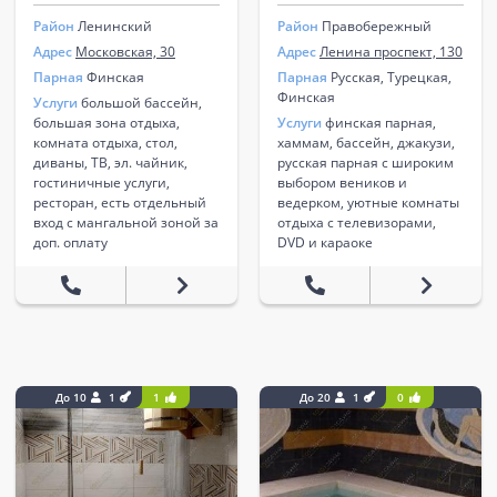
Район
Ленинский
Район
Правобережный
Адрес
Московская, 30
Адрес
Ленина проспект, 130
Парная
Финская
Парная
Русская, Турецкая,
Финская
Услуги
большой бассейн,
большая зона отдыха,
Услуги
финская парная,
комната отдыха, стол,
хаммам, бассейн, джакузи,
диваны, ТВ, эл. чайник,
русская парная с широким
гостиничные услуги,
выбором веников и
ресторан, есть отдельный
ведерком, уютные комнаты
вход с мангальной зоной за
отдыха с телевизорами,
доп. оплату
DVD и караоке
До 10
1
1
До 20
1
0