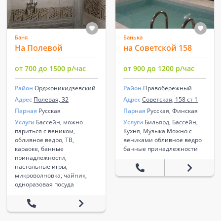
Баня
Банька
На Полевой
на Советской 158
от 700 до 1500 р/час
от 900 до 1200 р/час
Район
Орджоникидзевский
Район
Правобережный
Адрес
Полевая, 32
Адрес
Советская, 158 ст 1
Парная
Русская
Парная
Русская, Финская
Услуги
Бассейн, можно
Услуги
Бильярд, Бассейн,
париться с веником,
Кухня, Музыка Можно с
обливное ведро, ТВ,
вениками обливное ведро
караоке, банные
банные принадлежности
принадлежности,
настольные игры,
микроволновка, чайник,
одноразовая посуда