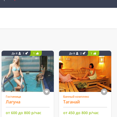
До 8
1
1
До 8
2
1
Гостиница
Банный комплекс
Лагуна
Таганай
от 600 до 800 р/час
от 450 до 800 р/час