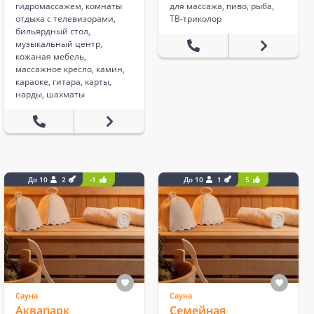
гидромассажем, комнаты
для массажа, пиво, рыба,
отдыха с телевизорами,
ТВ-триколор
бильярдный стол,
музыкальный центр,
кожаная мебель,
массажное кресло, камин,
караоке, гитара, карты,
нарды, шахматы
До 10
2
-1
До 10
1
5
Сауна
Сауна
Аквапарк
Семейная