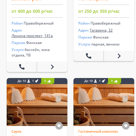
от 400 до 600 р/час
от 250 до 350 р/час
Район
Правобережный
Район
Правобережный
Адрес
Адрес
Гагарина, 32
Ленина проспект, 141а
Парная
Финская
Парная
Финская
Услуги
парная, веники
Услуги
бассейн, зона
отдыха, ТВ
До 10
1
0
До 10
1
0
Сауна
Гостиничный комплекс