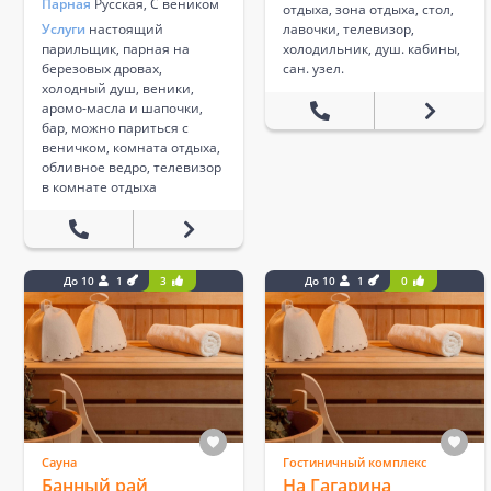
Парная
Русская, С веником
отдыха, зона отдыха, стол,
Услуги
настоящий
лавочки, телевизор,
парильщик, парная на
холодильник, душ. кабины,
березовых дровах,
сан. узел.
холодный душ, веники,
аромо-масла и шапочки,
бар, можно париться с
веничком, комната отдыха,
обливное ведро, телевизор
в комнате отдыха
До 10
1
3
До 10
1
0
Сауна
Гостиничный комплекс
Банный рай
На Гагарина