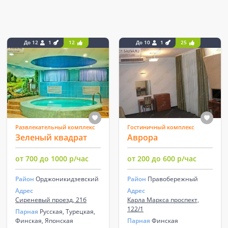
До 12
1
12
До 10
1
25
Развлекательный комплекс
Гостиничный комплекс
Зеленый квадрат
Аврора
от 700 до 1000 р/час
от 200 до 600 р/час
Район
Орджоникидзевский
Район
Правобережный
Адрес
Адрес
Сиреневый проезд, 21б
Карла Маркса проспект,
122/1
Парная
Русская, Турецкая,
Финская, Японская
Парная
Финская