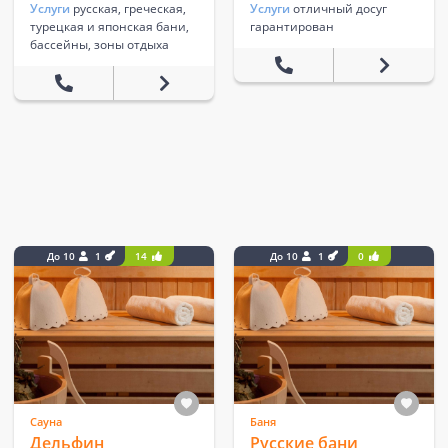
Услуги
русская, греческая,
Услуги
отличный досуг
турецкая и японская бани,
гарантирован
бассейны, зоны отдыха
До 10
1
14
До 10
1
0
Сауна
Баня
Дельфин
Русские бани