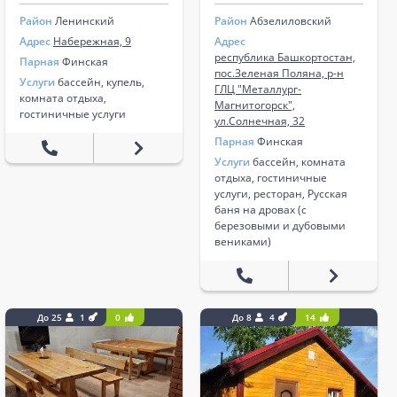
Район
Ленинский
Район
Абзелиловский
Адрес
Набережная, 9
Адрес
республика Башкортостан,
Парная
Финская
пос.Зеленая Поляна, р-н
Услуги
бассейн, купель,
ГЛЦ "Металлург-
комната отдыха,
Магнитогорск",
гостиничные услуги
ул.Солнечная, 32
Парная
Финская
Услуги
бассейн, комната
отдыха, гостиничные
услуги, ресторан, Русская
баня на дровах (с
березовыми и дубовыми
вениками)
До 25
1
0
До 8
4
14