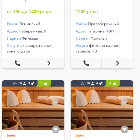
от 750 до 1400 р/час
1200 р/час
Район
Ленинский
Район
Правобережный
Адрес
Набережная, 9
Адрес
Гагарина, 40/1
Парная
Финская
Парная
Финская
Услуги
аквапарк, парная,
Услуги
финская парная,
зоны отдыха
караоке, ТВ
До 10
3
0
До 10
4
-1
Баня
Баня