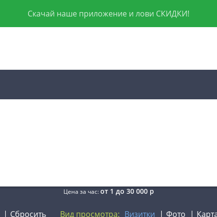
Скачай наше приложение и лови СКИДКИ!
от
1
до
30 000
р
Цена за час:
Сбросить
Вид просмотра:
Визитки
Фото
Карт