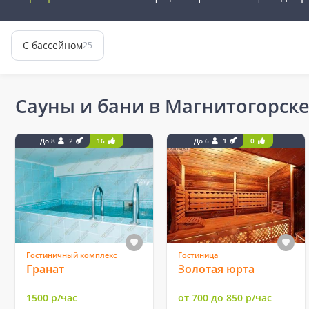
С бассейном
25
Сауны и бани в Магнитогорск
До 8
2
16
До 6
1
0
Гостиничный комплекс
Гостиница
Гранат
Золотая юрта
1500 р/час
от 700 до 850 р/час