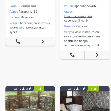
Район
Ленинский
Район
Правобережный
Адрес
Гагарина, 32
Адрес
Красная Башкирия,
Парная
Финская
Аэропорт 3 км, 9
Услуги
бассейн, зона отдых,
Парная
Русская
комната отдыха, джакузи,
купель
Услуги
можно париться
веником, выбор веников,
обливное ведро,
гостиничные услуги, ТВ
До 12
2
4
До 12
1
-1