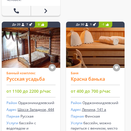
До 20
7
0
До 30
1
-1
Банный комплекс
Баня
Русская усадьба
Красна банька
от 1100 до 2200 р/час
от 400 до 700 р/час
Район
Орджоникидзевский
Район
Орджонекидзевский
Адрес
Шоссе Западное, 444
Адрес
Ленина, 141 а
Парная
Русская
Парная
Финская
Услуги
бассейн с
Услуги
бассейн, можно
водопадом и
париться с веником, место