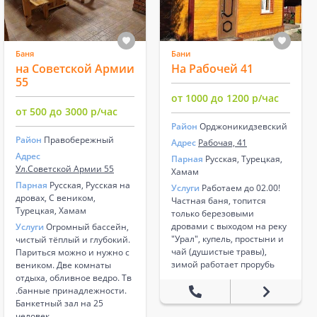
Баня
Бани
на Советской Армии
На Рабочей 41
55
от 1000 до 1200 р/час
от 500 до 3000 р/час
Район
Орджоникидзевский
Район
Правобережный
Адрес
Рабочая, 41
Адрес
Парная
Русская, Турецкая,
Ул.Советской Армии 55
Хамам
Парная
Русская, Русская на
Услуги
Работаем до 02.00!
дровах, С веником,
Частная баня, топится
Турецкая, Хамам
только березовыми
дровами с выходом на реку
Услуги
Огромный бассейн,
"Урал", купель, простыни и
чистый тёплый и глубокий.
чай (душистые травы),
Париться можно и нужно с
зимой работает прорубь
веником. Две комнаты
отдыха, обливное ведро. Тв
.банные принадлежности.
Банкетный зал на 25
человек.