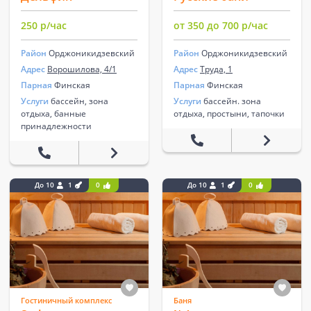
250 р/час
от 350 до 700 р/час
Район
Орджоникидзевский
Район
Орджоникидзевский
Адрес
Ворошилова, 4/1
Адрес
Труда, 1
Парная
Финская
Парная
Финская
Услуги
бассейн, зона
Услуги
бассейн. зона
отдыха, банные
отдыха, простыни, тапочки
принадлежности
До 10
1
0
До 10
1
0
Гостиничный комплекс
Баня