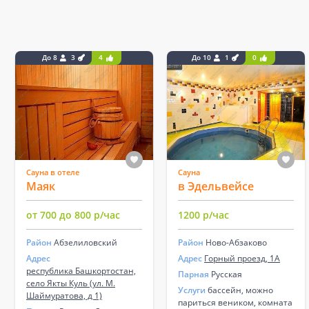
До 8
3
4
До 10
1
0
Сауна в отеле
Сауна
Маяк
в Эдельвейсе
от 700 до 800 р/час
1200 р/час
Район
Абзелиловский
Район
Ново-Абзаково
Адрес
Адрес
Горный проезд, 1А
республика Башкортостан,
Парная
Русская
село Якты Куль (ул. М.
Услуги
бассейн, можно
Шаймуратова, д 1)
париться веником, комната