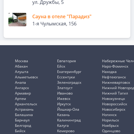
ул. Дружбы, 5
Сауна в отеле "Парадиз"
1-я Чулымская, 156
Москва
Евпатория
Набережные Чел
Абакан
Ейск
Наро-Фоминск
Алушта
Екатеринбург
Находка
Альметьевск
Ессентуки
Нефтеюганск
Анапа
Зеленоградск
Нижневартовск
Ангарск
Златоуст
Нижний Новгоро
Армавир
Иваново
Нижний Тагил
Артем
Ижевск
Новокузнецк
Архангельск
Иркутск
Новороссийск
Астрахань
Йошкар-Ола
Новосибирск
Балашиха
Казань
Ногинск
Барнаул
Калининград
Норильск
Белгород
Калуга
Ноябрьск
Бийск
Кемерово
Одинцово