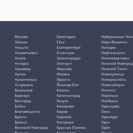
Москва
Евпатория
Набережные Чел
Абакан
Ейск
Наро-Фоминск
Алушта
Екатеринбург
Находка
Альметьевск
Ессентуки
Нефтеюганск
Анапа
Зеленоградск
Нижневартовск
Ангарск
Златоуст
Нижний Новгоро
Армавир
Иваново
Нижний Тагил
Артем
Ижевск
Новокузнецк
Архангельск
Иркутск
Новороссийск
Астрахань
Йошкар-Ола
Новосибирск
Балашиха
Казань
Ногинск
Барнаул
Калининград
Норильск
Белгород
Калуга
Ноябрьск
Бийск
Кемерово
Одинцово
Благовещенск
Киров
Омск
Братск
Королев
Оренбург
Брянск
Кострома
Орск
Великий Новгород
Красная Поляна
Орёл
Видное
Краснодар
Пенза