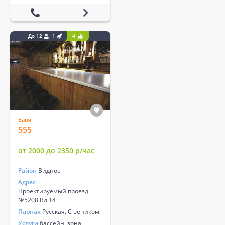
До 12
1
4
Баня
555
от 2000 до 2350 р/час
Район
Видное
Адрес
Проектируемый проезд
№5208 Вл 14
Парная
Русская, С веником
Услуги
бассейн, зона