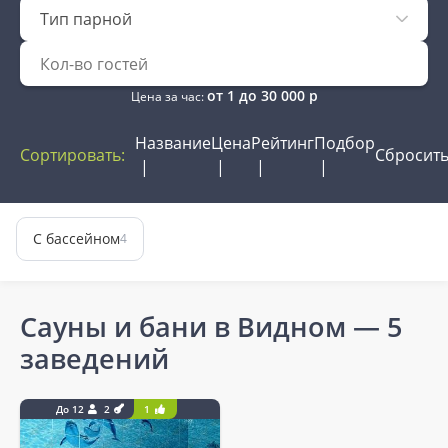
Тип парной
от
1
до
30 000
р
Цена за час:
Название
Цена
Рейтинг
Подбор
Сортировать:
Сбросит
С бассейном
4
Сауны и бани в Видном
— 5
заведений
До 12
2
1