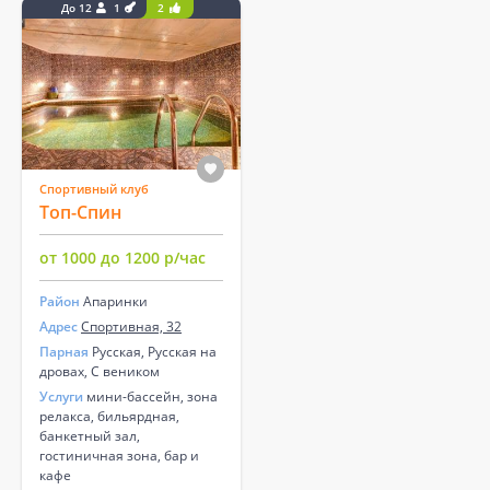
До 12
1
2
Спортивный клуб
Топ-Спин
от 1000 до 1200 р/час
Район
Апаринки
Адрес
Спортивная, 32
Парная
Русская, Русская на
дровах, С веником
Услуги
мини-бассейн, зона
релакса, бильярдная,
банкетный зал,
гостиничная зона, бар и
кафе