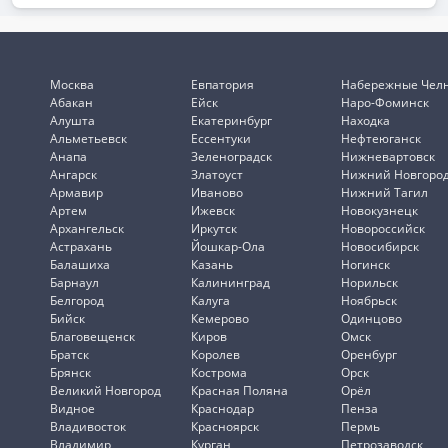
Москва
Евпатория
Набережные Чел
Абакан
Ейск
Наро-Фоминск
Алушта
Екатеринбург
Находка
Альметьевск
Ессентуки
Нефтеюганск
Анапа
Зеленоградск
Нижневартовск
Ангарск
Златоуст
Нижний Новгоро
Армавир
Иваново
Нижний Тагил
Артем
Ижевск
Новокузнецк
Архангельск
Иркутск
Новороссийск
Астрахань
Йошкар-Ола
Новосибирск
Балашиха
Казань
Ногинск
Барнаул
Калининград
Норильск
Белгород
Калуга
Ноябрьск
Бийск
Кемерово
Одинцово
Благовещенск
Киров
Омск
Братск
Королев
Оренбург
Брянск
Кострома
Орск
Великий Новгород
Красная Поляна
Орёл
Видное
Краснодар
Пенза
Владивосток
Красноярск
Пермь
Владимир
Курган
Петрозаводск