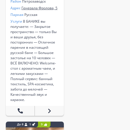
Район
Петрозаводск
Адрес
Генерала Фролова, 5
Парная
Русская
Услуги
В БАНИКЕ вы
получаете: — Закрытое
пространство — только Вы
и ваши друзья, без
посторонних — Отличное
парение в настоящей
русской бане — Большое
застолье на 10 человек —
ВСЁ ВКЛЮЧЕНО: Welcome-
стол с ароматным чаем, и
легкими закусками —
Полный сервис: банный
текстиль, SPA-косметика,
забота до мелочей —
Качественный звук и
караоке.
До 8
1
9