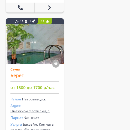
До 15
1
11
Сауна
Берег
от 1500 до 1700 р/час
Район
Петрозаводск
Адрес
Онежской флотилии, 1
Парная
Финская
Услуги
Бассейн, Комната
отдыха, Финская сауна,