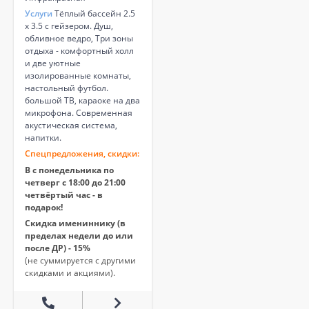
Услуги
Тёплый бассейн 2.5
х 3.5 c гейзером. Душ,
обливное ведро, Три зоны
отдыха - комфортный холл
и две уютные
изолированные комнаты,
настольный футбол.
большой ТВ, караоке на два
микрофона. Современная
акустическая система,
напитки.
Спецпредложения, скидки:
В с понедельника по
четверг с 18:00 до 21:00
четвёртый час - в
подарок!
Скидка имениннику (в
пределах недели до или
после ДР) - 15%
(не суммируется с другими
скидками и акциями).