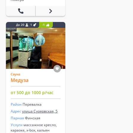
До 20
1
-1
Сауна
Медуза
от 500 до 1000 р/час
Район
Перевалка
Адрес
улица Суоярвская, 5
Парная
Финская
Услуги
массажное кресло,
караоке, x-box, кальян