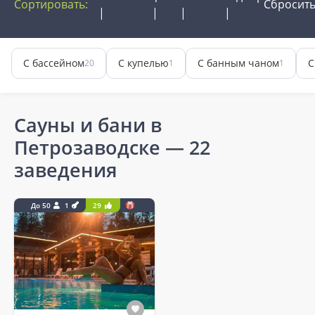
Сортировать:
Сбросит
С бассейном
С купелью
С банным чаном
С
20
1
1
Сауны и бани в
Петрозаводске
— 22
заведения
До 50
1
29