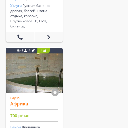
Услуги
Русская баня на
дровах, бассейн, зона
отдыха, караоке,
Спутниковое ТВ, DVD,
бильярд
До 8
1
1
Сауна
Африка
700 р/час
Район
Древлянка