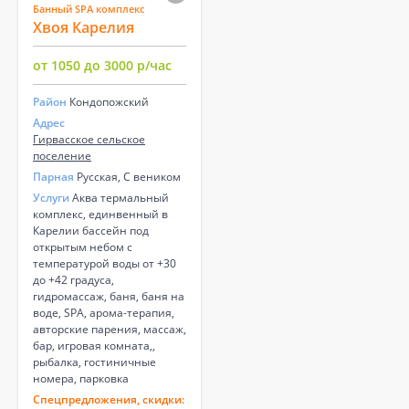
Банный SPA комплекс
Хвоя Карелия
от 1050 до 3000 р/час
Район
Кондопожский
Адрес
Гирвасское сельское
поселение
Парная
Русская, С веником
Услуги
Аква термальный
комплекс, единвенный в
Карелии бассейн под
открытым небом с
температурой воды от +30
до +42 градуса,
гидромассаж, баня, баня на
воде, SPA, арома-терапия,
авторские парения, массаж,
бар, игровая комната,,
рыбалка, гостиничные
номера, парковка
Спецпредложения, скидки: