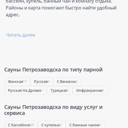
бассейн, купель, банный чан и комнату отдыха.
Районы и карта помогают быстро найти удобный
адрес.
Читать далее
Сауны Петрозаводска по типу парной
Финская
Русская
С Веником
17
4
2
Русская На Дровах
Турецкая
Инфракрасная
1
1
1
Сауны Петрозаводска по виду услуг и
сервиса
С бассейном
С купелью
С банным чаном
20
1
1