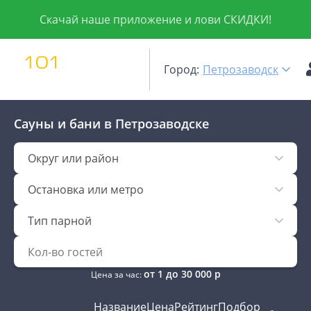
Скачай наше приложение и лови СКИДКИ!
Город:
Петрозаводск
Сауны и бани
в Петрозаводске
Округ или район
Остановка или метро
Тип парной
от
1
до
30 000
р
Цена за час:
Название
Цена
Рейтинг
Подбор