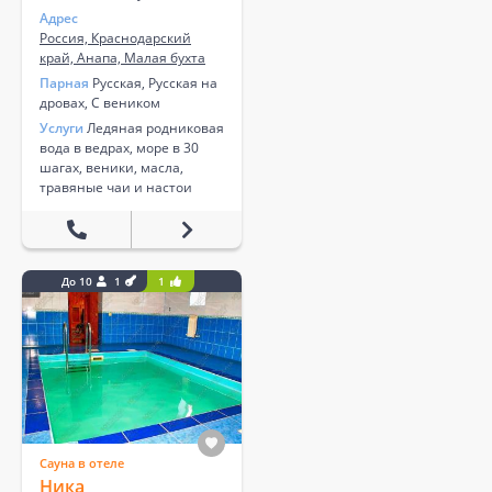
Адрес
Россия, Краснодарский
край, Анапа, Малая бухта
Парная
Русская, Русская на
дровах, С веником
Услуги
Ледяная родниковая
вода в ведрах, море в 30
шагах, веники, масла,
травяные чаи и настои
До 10
1
1
Сауна в отеле
Ника