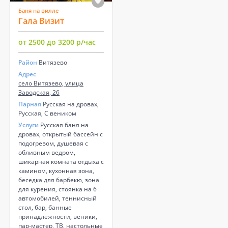
Баня на вилле
Гала Визит
от 2500 до 3200 р/час
Район
Витязево
Адрес
село Витязево, улица
Заводская, 26
Парная
Русская на дровах,
Русская, С веником
Услуги
Русская баня на
дровах, открытый бассейн с
подогревом, душевая с
обливным ведром,
шикарная комната отдыха с
камином, кухонная зона,
беседка для барбекю, зона
для курения, стоянка на 6
автомобилей, теннисный
стол, бар, банные
принадлежности, веники,
пар-мастер, ТВ, настольные