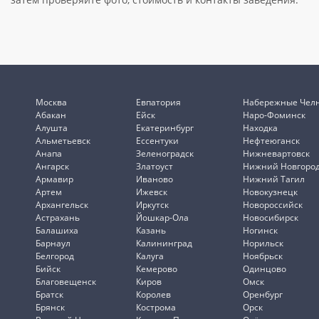
Москва
Евпатория
Набережные Чел
Абакан
Ейск
Наро-Фоминск
Алушта
Екатеринбург
Находка
Альметьевск
Ессентуки
Нефтеюганск
Анапа
Зеленоградск
Нижневартовск
Ангарск
Златоуст
Нижний Новгоро
Армавир
Иваново
Нижний Тагил
Артем
Ижевск
Новокузнецк
Архангельск
Иркутск
Новороссийск
Астрахань
Йошкар-Ола
Новосибирск
Балашиха
Казань
Ногинск
Барнаул
Калининград
Норильск
Белгород
Калуга
Ноябрьск
Бийск
Кемерово
Одинцово
Благовещенск
Киров
Омск
Братск
Королев
Оренбург
Брянск
Кострома
Орск