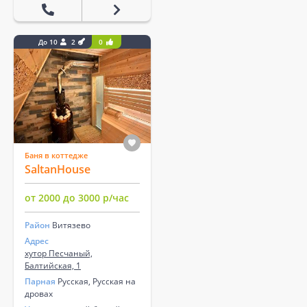
До 10
2
0
Баня в коттедже
SaltanHouse
от 2000 до 3000 р/час
Район
Витязево
Адрес
хутор Песчаный,
Балтийская, 1
Парная
Русская, Русская на
дровах