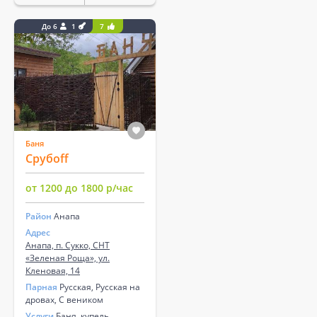
До 6
1
7
Баня
Срубoff
от 1200 до 1800 р/час
Район
Анапа
Адрес
Анапа, п. Сукко, СНТ
«Зеленая Роща», ул.
Кленовая, 14
Парная
Русская, Русская на
дровах, С веником
Услуги
Баня, купель