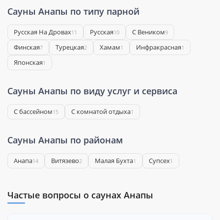
Сауны Анапы по типу парной
Русская На Дровах
Русская
С Веником
11
10
9
Финская
Турецкая
Хамам
Инфракрасная
7
2
1
1
Японская
1
Сауны Анапы по виду услуг и сервиса
С бассейном
С комнатой отдыха
15
1
Сауны Анапы по районам
Анапа
Витязево
Малая Бухта
Супсех
14
2
1
1
Частые вопросы о саунах Анапы