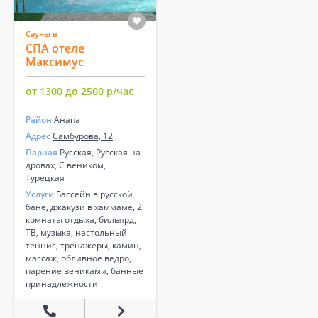
Сауны в
СПА отеле
Максимус
от 1300 до 2500 р/час
Район
Анапа
Адрес
Самбурова, 12
Парная
Русская, Русская на
дровах, С веником,
Турецкая
Услуги
Бассейн в русской
бане, джакузи в хаммаме, 2
комнаты отдыха, бильярд,
ТВ, музыка, настольный
теннис, тренажеры, камин,
массаж, обливное ведро,
парение вениками, банные
принадлежности