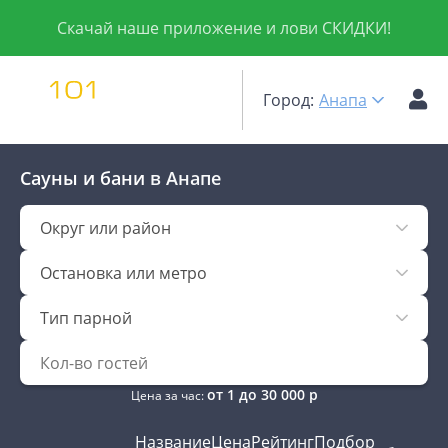
Скачай наше приложение и лови СКИДКИ!
Город:
Анапа
Сауны и бани
в Анапе
Округ или район
Остановка или метро
Тип парной
от
1
до
30 000
р
Цена за час:
Название
Цена
Рейтинг
Подбор