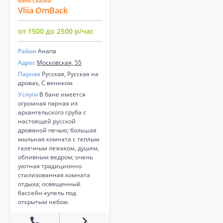
Баня Сказка
Vliia OmBack
от 1500 до 2500 р/час
Район
Анапа
Адрес
Московская, 55
Парная
Русская, Русская на
дровах, С веником
Услуги
В бане имеется
огромная парная из
архангельского сруба с
настоящей русской
дровяной печью; большая
мыльная комната с теплым
галечным лежаком, душем,
обливным ведром; очень
уютная традиционно
стилизованная комната
отдыха; освященный
бассейн-купель под
открытым небом.