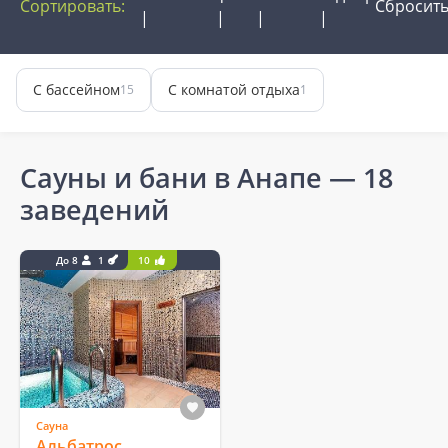
Сортировать:
Сбросит
С бассейном
С комнатой отдыха
15
1
Сауны и бани в Анапе
— 18
заведений
До 8
1
10
Сауна
Альбатрос