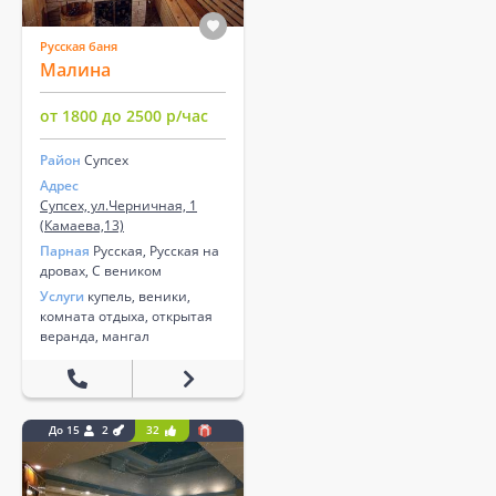
Русская баня
Малина
от 1800 до 2500 р/час
Район
Супсех
Адрес
Супсех, ул.Черничная, 1
(Камаева,13)
Парная
Русская, Русская на
дровах, С веником
Услуги
купель, веники,
комната отдыха, открытая
веранда, мангал
До 15
2
32