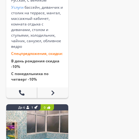
Русская, С веником
Услуги
бассейн, диванчик и
столик на террасе, мангал,
массажный кабинет,
кoмната отдыхa с
диванами, cтoлом и
стульями, холодильник,
чайник, санузeл, обливное
ведро
Спецпредложения, скидки:
В день рождения скидка
-10%
С понедельника по
четверг -10%
До 6
1
0