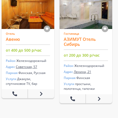
Отель
Гостиница
Авеню
АЗИМУТ Отель
Сибирь
от 400 до 500 р/час
от 200 до 300 р/час
Район
Железнодорожный
Район
Железнодорожный
Адрес
Советская, 57
Адрес
Ленина, 21
Парная
Финская, Русская
Парная
Финская
Услуги
Джакузи,
спутниковое TV, бар
Услуги
простыни,
полотенца, тапочки