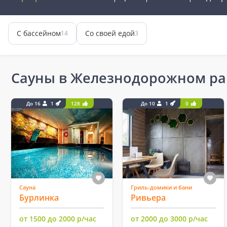
С бассейном
Со своей едой
14
3
Сауны в Железнодорожном ра
До 16
1
128
До 10
1
0
Сауна
Гриль-домики и бани
Бурлинка
Ривьера
от 1500 до 2000 р/час
от 2000 до 3000 р/час