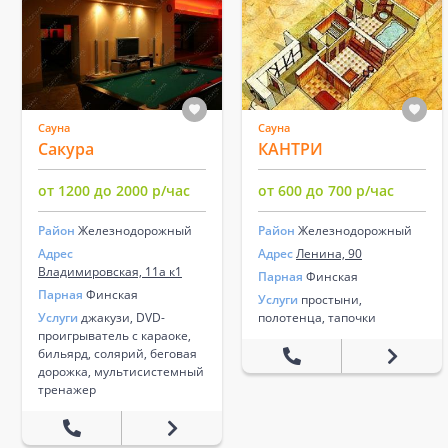
Сауна
Сауна
Сакура
КАНТРИ
от 1200 до 2000 р/час
от 600 до 700 р/час
Район
Железнодорожный
Район
Железнодорожный
Адрес
Адрес
Ленина, 90
Владимировская, 11а к1
Парная
Финская
Парная
Финская
Услуги
простыни,
Услуги
джакузи, DVD-
полотенца, тапочки
проигрыватель с караоке,
бильярд, солярий, беговая
дорожка, мультисистемный
тренажер