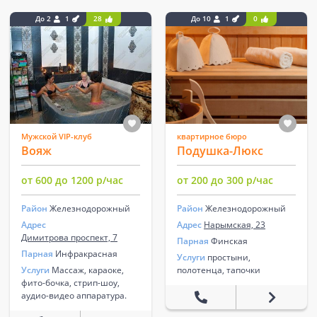
До 2
1
28
До 10
1
0
Муж­ской VIP-клуб
квартирное бюро
Вояж
Подушка-Люкс
от 600 до 1200 р/час
от 200 до 300 р/час
Район
Железнодорожный
Район
Железнодорожный
Адрес
Адрес
Нарымская, 23
Димитрова проспект, 7
Парная
Финская
Парная
Инфракрасная
Услуги
простыни,
Услуги
Массаж, караоке,
полотенца, тапочки
фито-бочка, стрип-шоу,
аудио-видео аппаратура.