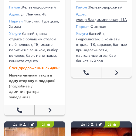
Район
Железнодорожный
Район
Железнодорожный
Адрес
ул. Ленина, 48
Адрес
улица Владимировская, 11А
Парная
Финская, Турецкая,
Хамам
Парная
Финская
Услуги
бассейн, зона
Услуги
бассейн,
отдыха с большим столом
гидромассаж, 3 комнаты
на 6 человек, ТВ, можно
отдыха, ТВ, караоке, банные
париться с веником, выбор
принадлежности,
веников, бар с напитками,
настольные игры, бар,
комната отдыха
банкетный зал
Спецпредложения, скидки:
Именинникам такси в
одну сторону в подарок!
(подробнее у
администратора
заведения)
До 10
1
121
До 10
1
26