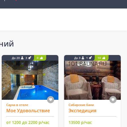
ений
До 20
3
0
До 3
1
10
Сауна в отеле
Сибирские бани
Мое Удовольствие
Экспедиция
от 1200 до 2200 р/час
13500 р/час