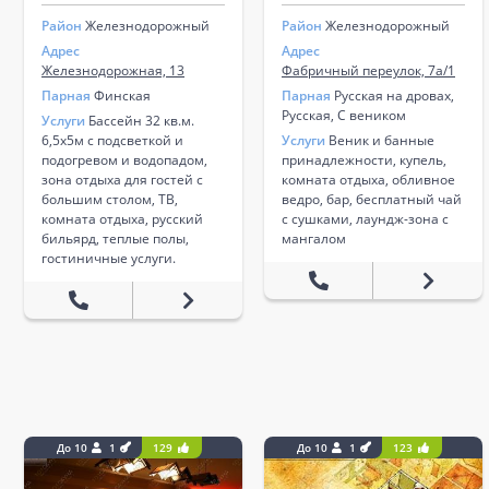
Район
Железнодорожный
Район
Железнодорожный
Адрес
Адрес
Железнодорожная, 13
Фабричный переулок, 7а/1
Парная
Финская
Парная
Русская на дровах,
Русская, С веником
Услуги
Бассейн 32 кв.м.
6,5х5м с подсветкой и
Услуги
Веник и банные
подогревом и водопадом,
принадлежности, купель,
зона отдыха для гостей с
комната отдыха, обливное
большим столом, ТВ,
ведро, бар, бесплатный чай
комната отдыха, русский
с сушками, лаундж-зона с
бильярд, теплые полы,
мангалом
гостиничные услуги.
До 10
1
129
До 10
1
123