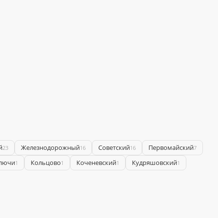
й
Железнодорожный
Советский
Первомайский
23
16
16
7
лючи
Кольцово
Коченевский
Кудряшовский
1
1
1
1