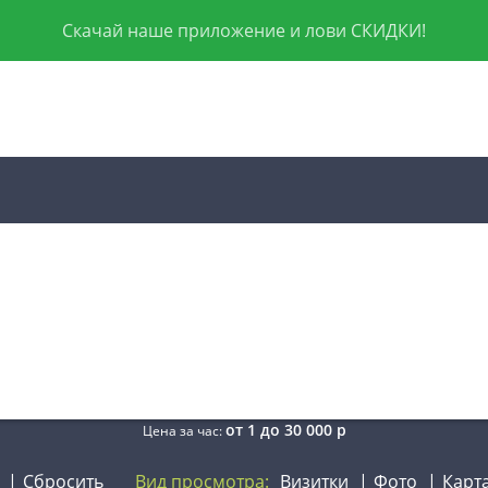
Скачай наше приложение и лови СКИДКИ!
от
1
до
30 000
р
Цена за час:
Сбросить
Вид просмотра:
Визитки
Фото
Карт