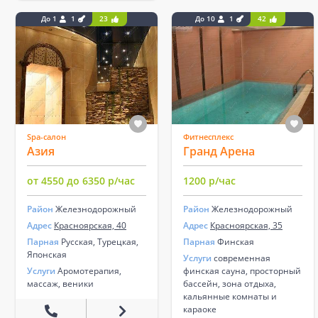
До 1
1
23
До 10
1
42
Spa-салон
Фитнесплекс
Азия
Гранд Арена
от 4550 до 6350 р/час
1200 р/час
Район
Железнодорожный
Район
Железнодорожный
Адрес
Красноярская, 40
Адрес
Красноярская, 35
Парная
Русская, Турецкая,
Парная
Финская
Японская
Услуги
современная
Услуги
Аромотерапия,
финская сауна, просторный
массаж, веники
бассейн, зона отдыха,
кальянные комнаты и
караоке