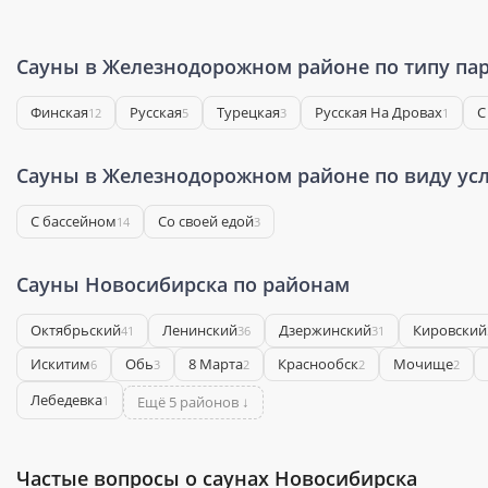
Сауны в Железнодорожном районе по типу па
Финская
Русская
Турецкая
Русская На Дровах
С
12
5
3
1
Сауны в Железнодорожном районе по виду усл
С бассейном
Со своей едой
14
3
Сауны Новосибирска по районам
Октябрьский
Ленинский
Дзержинский
Кировский
41
36
31
Искитим
Обь
8 Марта
Краснообск
Мочище
6
3
2
2
2
Лебедевка
1
Ещё 5 районов ↓
Частые вопросы о саунах Новосибирска