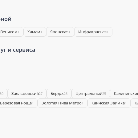
рной
 Веником
Хамам
Японская
Инфракрасная
1
1
1
1
уг и сервиса
Заельцовский
Бердск
Центральный
Калинински
30
27
26
25
Березовая Роща
Золотая Нива Метро
Каинская Заимка
К
1
1
1