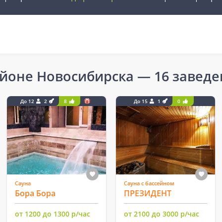
йоне Новосибирска
— 16 завед
До 12
2
8
До 15
1
0
Сауна
Сауна с бассейном
Бора Бора
ПРЕЗИДЕНТ
от 1200 до 1300 р/час
от 2100 до 3000 р/час