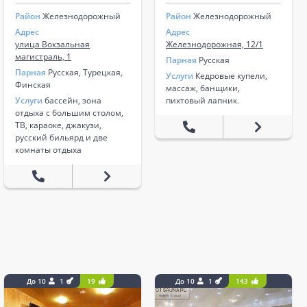
Район
Железнодорожный
Район
Железнодорожный
Адрес
Адрес
улица Вокзальная
Железнодорожная, 12/1
магистраль, 1
Парная
Русская
Парная
Русская, Турецкая,
Услуги
Кедровые купели,
Финская
массаж, банщики,
Услуги
бассейн, зона
пихтовый лапник.
отдыха с большим столом,
ТВ, караоке, джакузи,
русский бильярд и две
комнаты отдыха
До 10
1
19
До 10
1
143