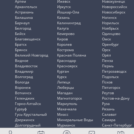
Артем
Ижевск
Новокузнецк
Архангельск
Иркутск
Новороссийск
Астрахань
Йошкар-Ола
Новосибирск
Балашиха
Казань
Ногинск
Барнаул
Калининград
Норильск
Белгород
Калуга
Ноябрьск
Бийск
Кемерово
Одинцово
Благовещенск
Киров
Омск
Братск
Королев
Оренбург
Брянск
Кострома
Орск
Великий Новгород
Красная Поляна
Орёл
Видное
Краснодар
Пенза
Владивосток
Красноярск
Пермь
Владимир
Курган
Петрозаводск
Волгоград
Курск
Подольск
Вологда
Липецк
Псков
Воронеж
Люберцы
Пятигорск
Воткинск
Магадан
Реутов
Геленджик
Магнитогорск
Ростов-на-Дону
Горно-Алтайск
Мариуполь
Руза
Гурзуф
Махачкала
Рязань
Гусь-Хрустальный
Миасс
Салават
Дзержинск
Минеральные Воды
Самара
Долгопрудный
Мурманск
Санкт-Петербург
Домодедово
Мытищи
Саранск