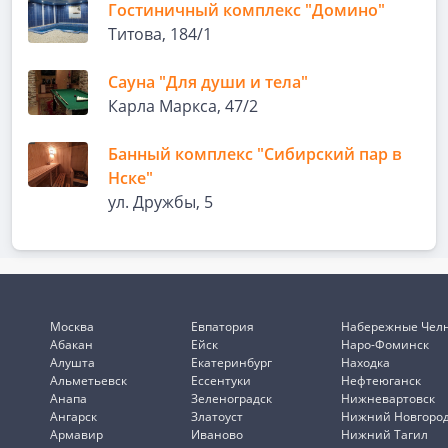
Гостиничный комплекс "Домино"
Титова, 184/1
Сауна "Для души и тела"
Карла Маркса, 47/2
Банный комплекс "Сибирский пар в
Нске"
ул. Дружбы, 5
Москва
Евпатория
Набережные Чел
Абакан
Ейск
Наро-Фоминск
Алушта
Екатеринбург
Находка
Альметьевск
Ессентуки
Нефтеюганск
Анапа
Зеленоградск
Нижневартовск
Ангарск
Златоуст
Нижний Новгоро
Армавир
Иваново
Нижний Тагил