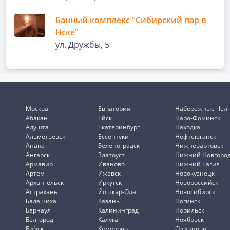
Банный комплекс "Сибирский пар в
Нске"
ул. Дружбы, 5
Москва
Евпатория
Набережные Чел
Абакан
Ейск
Наро-Фоминск
Алушта
Екатеринбург
Находка
Альметьевск
Ессентуки
Нефтеюганск
Анапа
Зеленоградск
Нижневартовск
Ангарск
Златоуст
Нижний Новгоро
Армавир
Иваново
Нижний Тагил
Артем
Ижевск
Новокузнецк
Архангельск
Иркутск
Новороссийск
Астрахань
Йошкар-Ола
Новосибирск
Балашиха
Казань
Ногинск
Барнаул
Калининград
Норильск
Белгород
Калуга
Ноябрьск
Бийск
Кемерово
Одинцово