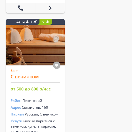
До 12
1
0
Баня
С веничком
от 500 до 800 р/час
Район
Ленинский
Адрес
Связистов, 160
Парная
Русская, С веником
Услуги
можно париться с
веником, купель, караоке,
комната отдыха.