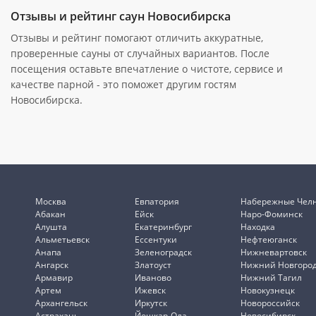
Отзывы и рейтинг саун Новосибирска
Отзывы и рейтинг помогают отличить аккуратные,
проверенные сауны от случайных вариантов. После
посещения оставьте впечатление о чистоте, сервисе и
качестве парной - это поможет другим гостям
Новосибирска.
Москва
Евпатория
Набережные Чел
Абакан
Ейск
Наро-Фоминск
Алушта
Екатеринбург
Находка
Альметьевск
Ессентуки
Нефтеюганск
Анапа
Зеленоградск
Нижневартовск
Ангарск
Златоуст
Нижний Новгоро
Армавир
Иваново
Нижний Тагил
Артем
Ижевск
Новокузнецк
Архангельск
Иркутск
Новороссийск
Астрахань
Йошкар-Ола
Новосибирск