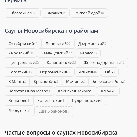
С бассейном
С джакузи
Со своей едой
32
4
10
Сауны Новосибирска по районам
Октябрьский
Ленинский
Дзержинский
41
36
31
Кировский
Заельцовский
Бердск
30
27
26
Центральный
Калининский
Железнодорожный
25
23
16
Советский
Первомайский
Искитим
Обь
16
7
6
3
8 Марта
Краснообск
Мочище
Березовая Роща
2
2
2
1
Золотая Нива Метро
Каинская Заимка
Ключи
1
1
1
Кольцово
Коченевский
Кудряшовский
1
1
1
Лебедевка
1
Ещё 5 районов ↓
Частые вопросы о саунах Новосибирска