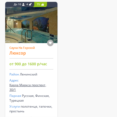
До 10
4
75
Сауна На Горской
Люксор
от 900 до 1600 р/час
Район
Ленинский
Адрес
Карла Маркса проспект,
30/1
Парная
Русская, Финская,
Турецкая
Услуги
полотенце, тапочки,
простынь