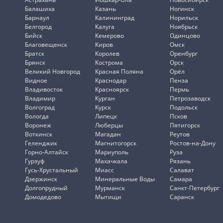
Балашиха
Казань
Ногинск
Барнаул
Калининград
Норильск
Белгород
Калуга
Ноябрьск
Бийск
Кемерово
Одинцово
Благовещенск
Киров
Омск
Братск
Королев
Оренбург
Брянск
Кострома
Орск
Великий Новгород
Красная Поляна
Орёл
Видное
Краснодар
Пенза
Владивосток
Красноярск
Пермь
Владимир
Курган
Петрозаводск
Волгоград
Курск
Подольск
Вологда
Липецк
Псков
Воронеж
Люберцы
Пятигорск
Воткинск
Магадан
Реутов
Геленджик
Магнитогорск
Ростов-на-Дону
Горно-Алтайск
Мариуполь
Руза
Гурзуф
Махачкала
Рязань
Гусь-Хрустальный
Миасс
Салават
Дзержинск
Минеральные Воды
Самара
Долгопрудный
Мурманск
Санкт-Петербург
Домодедово
Мытищи
Саранск