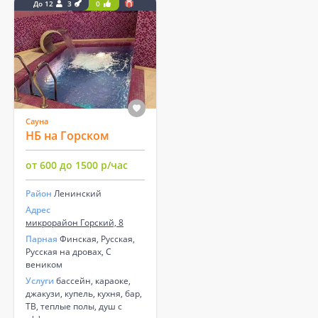
До 12
3
0
Сауна
НБ на Горском
от 600 до 1500 р/час
Район
Ленинский
Адрес
микрорайон Горский, 8
Парная
Финская, Русская,
Русская на дровах, С
веником
Услуги
бассейн, караоке,
джакузи, купель, кухня, бар,
ТВ, теплые полы, душ с