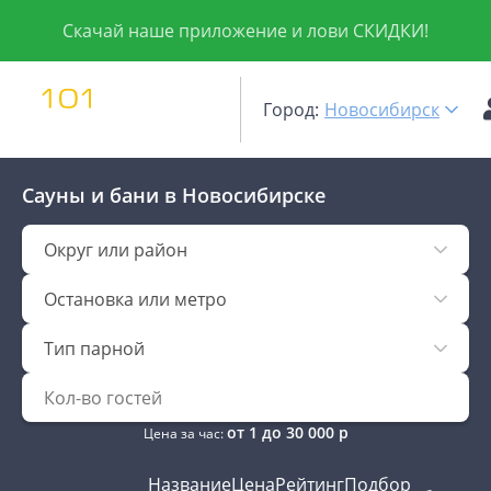
Скачай наше приложение и лови СКИДКИ!
Город:
Новосибирск
Сауны и бани
в Новосибирске
Округ или район
Остановка или метро
Тип парной
от
1
до
30 000
р
Цена за час:
Название
Цена
Рейтинг
Подбор