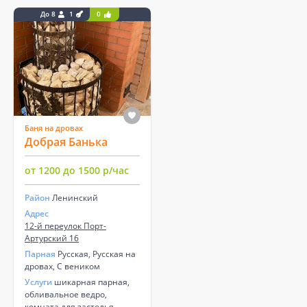
До 8
1
0
Баня на дровах
Добрая Банька
от 1200 до 1500 р/час
Район
Ленинский
Адрес
12-й переулок Порт-
Артурский 16
Парная
Русская, Русская на
дровах, С веником
Услуги
шикарная парная,
обливальное ведро,
комната для застолья,