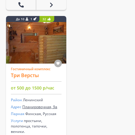
До 10
1
32
Гостиничный комплекс
Три Версты
от 500 до 1500 р/час
Район
Ленинский
Адрес
Планировочная, 9а
Парная
Финская, Русская
Услуги
простыни,
полотенца, тапочки,
веники.