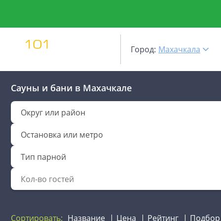
Город:
Махачкала
Сауны и бани
в Махачкале
Округ или район
Остановка или метро
Тип парной
Сортировать:
Название
Цена
Рейтинг
Подбор