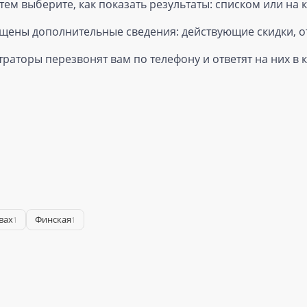
атем выберите, как показать результаты: списком или на 
мещены дополнительные сведения: действующие скидки, 
траторы перезвонят вам по телефону и ответят на них в
вах
Финская
1
1