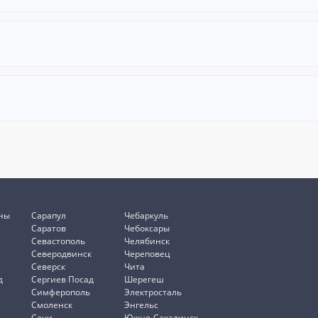
ны
Сарапул
Чебаркуль
Саратов
Чебоксары
Севастополь
Челябинск
Северодвинск
Череповец
Северск
Чита
д
Сергиев Посад
Шерегеш
Симферополь
Электросталь
Смоленск
Энгельс
Сочи
Южно-Сахалинск