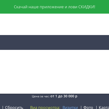
Скачай наше приложение и лови СКИДКИ!
от
1
до
30 000
р
Цена за час:
Сбросить
Вид просмотра:
Визитки
Фото
Карт