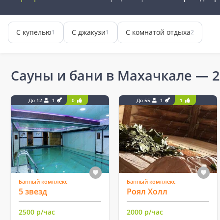
С купелью
С джакузи
С комнатой отдыха
1
1
2
Сауны и бани в Махачкале
— 2
До 12
1
0
До 55
1
1
Банный комплекс
Банный комплекс
5 звезд
Роял Холл
2500 р/час
2000 р/час