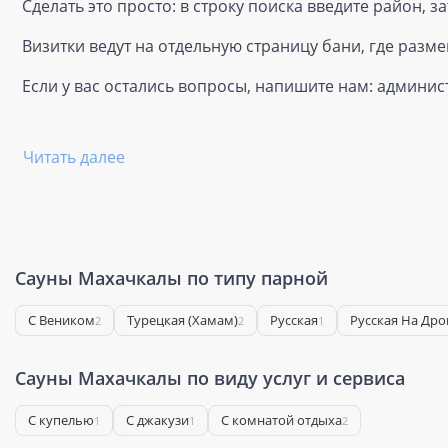
Сделать это просто: в строку поиска введите район, з
Визитки ведут на отдельную страницу бани, где раз
Если у вас остались вопросы, напишите нам: админис
Читать далее
Сауны Махачкалы по типу парной
С Веником
Турецкая (Хамам)
Русская
Русская На Дро
2
2
1
Сауны Махачкалы по виду услуг и сервиса
С купелью
С джакузи
С комнатой отдыха
1
1
2