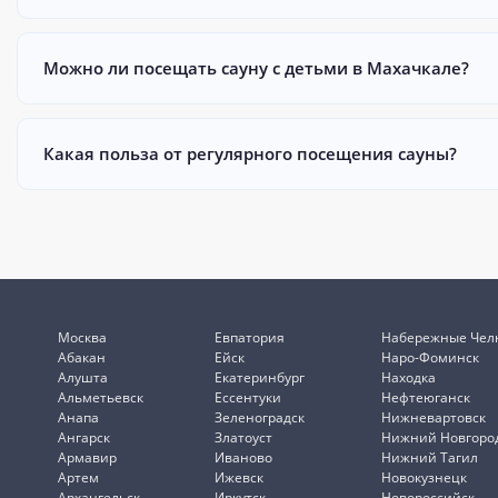
Можно ли посещать сауну с детьми в Махачкале?
Какая польза от регулярного посещения сауны?
Москва
Евпатория
Набережные Чел
Абакан
Ейск
Наро-Фоминск
Алушта
Екатеринбург
Находка
Альметьевск
Ессентуки
Нефтеюганск
Анапа
Зеленоградск
Нижневартовск
Ангарск
Златоуст
Нижний Новгоро
Армавир
Иваново
Нижний Тагил
Артем
Ижевск
Новокузнецк
Архангельск
Иркутск
Новороссийск