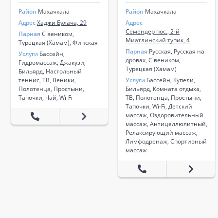
Район
Махачкала
Район
Махачкала
Адрес
Хаджи Булача, 29
Адрес
Семендер пос., ​2-й
Парная
С веником,
Миатлинский тупик, 4
Турецкая (Хамам), Финская
Парная
Русская, Русская на
Услуги
​Бассейн​,
дровах, С веником,
Гидромассаж​, Джакузи​,
Турецкая (Хамам)
Бильярд​, Настольный
теннис, ТВ​, Веники​,
Услуги
Бассейн​, Купели,​
Полотенца​, Простыни​,
Бильярд, ​Комната отдыха, ​
Тапочки​, Чай​, Wi-Fi
ТВ, ​Полотенца​, Простыни, ​
Тапочки, ​Wi-Fi, ​Детский
массаж, ​Оздоровительный
массаж, ​Антицеллюлитный​,
Релаксирующий массаж, ​
Лимфодренаж, ​Спортивный
массаж