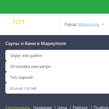
Город:
Мариуполь
Сауны и бани
в Мариуполе
Округ или район
Остановка или метро
Тип парной
Сортировать:
Название
Цена
Рейтинг
Подбор