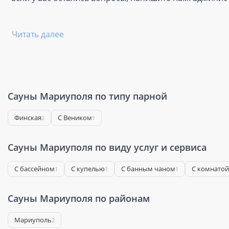
Читать далее
Сауны Мариуполя по типу парной
Финская
С Веником
2
1
Сауны Мариуполя по виду услуг и сервиса
С бассейном
С купелью
С банным чаном
С комнатой
1
1
1
Сауны Мариуполя по районам
Мариуполь
2