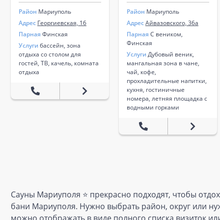
Район
Мариуполь
Район
Мариуполь
Адрес
Георгиевская, 16
Адрес
Айвазовского, 36а
Парная
Финская
Парная
С веником,
Финская
Услуги
бассейн, зона
отдыха со столом для
Услуги
Дубовый веник,
гостей, ТВ, качель, комната
мангальная зона в чане,
отдыха
чай, кофе,
прохладительные напитки,
кухня, гостиничные
номера, летняя площадка с
водными горками
Сауны Мариуполя ⭐️ прекрасно подходят, чтобы отдох
бани Мариуполя. Нужно выбрать район, округ или нуж
можно отображать в виде полного списка визиток или