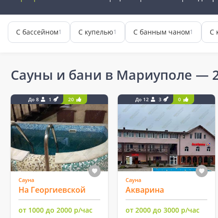
С бассейном
С купелью
С банным чаном
С 
1
1
1
Сауны и бани в Мариуполе
— 2
До 8
1
20
До 12
3
0
Сауна
Сауна
На Георгиевской
Акварина
от 1000 до 2000 р/час
от 2000 до 3000 р/час