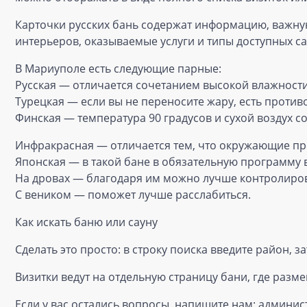
Карточки русских бань содержат информацию, важную 
интерьеров, оказываемые услуги и типы доступных с
В Мариуполе есть следующие парные:
Русская — отличается сочетанием высокой влажности
Турецкая — если вы не переносите жару, есть против
Финская — температура 90 градусов и сухой воздух с
Инфракрасная — отличается тем, что окружающие пре
Японская — в такой бане в обязательную программу
На дровах — благодаря им можно лучше контролиров
С веником — поможет лучше расслабиться.
Как искать баню или сауну
Сделать это просто: в строку поиска введите район, з
Визитки ведут на отдельную страницу бани, где раз
Если у вас остались вопросы, напишите нам: админис