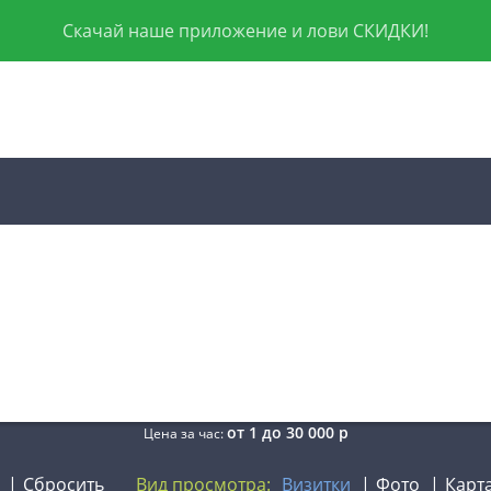
Скачай наше приложение и лови СКИДКИ!
от
1
до
30 000
р
Цена за час:
Сбросить
Вид просмотра:
Визитки
Фото
Карт