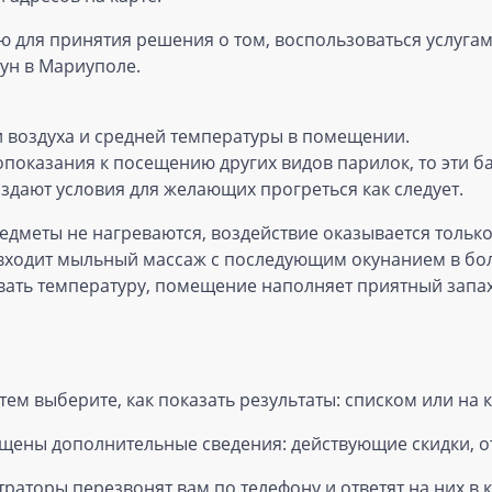
для принятия решения о том, воспользоваться услугами 
аун в Мариуполе.
 воздуха и средней температуры в помещении.
опоказания к посещению других видов парилок, то эти ба
оздают условия для желающих прогреться как следует.
дметы не нагреваются, воздействие оказывается только 
 входит мыльный массаж с последующим окунанием в бо
ать температуру, помещение наполняет приятный запах
атем выберите, как показать результаты: списком или на 
мещены дополнительные сведения: действующие скидки, 
траторы перезвонят вам по телефону и ответят на них в