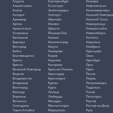
Алушта
Екатеринбург
Находка
Альметьевск
Ессентуки
Нефтеюганск
Анапа
Зеленоградск
Нижневартовск
Ангарск
Златоуст
Нижний Новгоро
Армавир
Иваново
Нижний Тагил
Артем
Ижевск
Новокузнецк
Архангельск
Иркутск
Новороссийск
Астрахань
Йошкар-Ола
Новосибирск
Балашиха
Казань
Ногинск
Барнаул
Калининград
Норильск
Белгород
Калуга
Ноябрьск
Бийск
Кемерово
Одинцово
Благовещенск
Киров
Омск
Братск
Королев
Оренбург
Брянск
Кострома
Орск
Великий Новгород
Красная Поляна
Орёл
Видное
Краснодар
Пенза
Владивосток
Красноярск
Пермь
Владимир
Курган
Петрозаводск
Волгоград
Курск
Подольск
Вологда
Липецк
Псков
Воронеж
Люберцы
Пятигорск
Воткинск
Магадан
Реутов
Геленджик
Магнитогорск
Ростов-на-Дону
Горно-Алтайск
Мариуполь
Руза