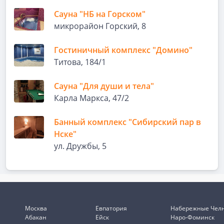
Сауна "НБ на Горском"
микрорайон Горский, 8
Гостиничный комплекс "Домино"
Титова, 184/1
Сауна "Для души и тела"
Карла Маркса, 47/2
Банный комплекс "Сибирский пар в
Нске"
ул. Дружбы, 5
Москва
Евпатория
Набережные Чел
Абакан
Ейск
Наро-Фоминск