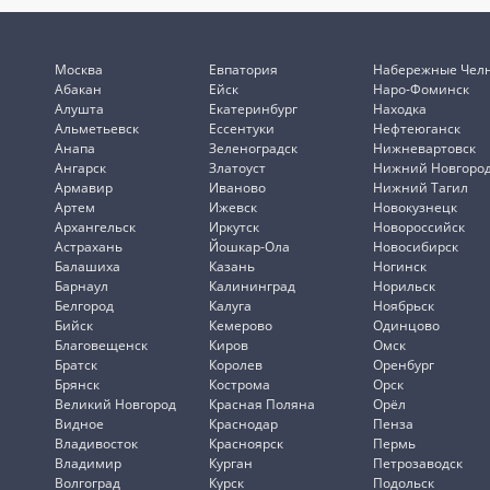
Москва
Евпатория
Набережные Чел
Абакан
Ейск
Наро-Фоминск
Алушта
Екатеринбург
Находка
Альметьевск
Ессентуки
Нефтеюганск
Анапа
Зеленоградск
Нижневартовск
Ангарск
Златоуст
Нижний Новгоро
Армавир
Иваново
Нижний Тагил
Артем
Ижевск
Новокузнецк
Архангельск
Иркутск
Новороссийск
Астрахань
Йошкар-Ола
Новосибирск
Балашиха
Казань
Ногинск
Барнаул
Калининград
Норильск
Белгород
Калуга
Ноябрьск
Бийск
Кемерово
Одинцово
Благовещенск
Киров
Омск
Братск
Королев
Оренбург
Брянск
Кострома
Орск
Великий Новгород
Красная Поляна
Орёл
Видное
Краснодар
Пенза
Владивосток
Красноярск
Пермь
Владимир
Курган
Петрозаводск
Волгоград
Курск
Подольск