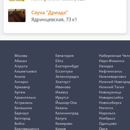
Сауна "Дриада"
Ядринцевская, 73 к1
Москва
Евпатория
Набережные Чел
Абакан
Ейск
Наро-Фоминск
Алушта
Екатеринбург
Находка
Альметьевск
Ессентуки
Нефтеюганск
Анапа
Зеленоградск
Нижневартовск
Ангарск
Златоуст
Нижний Новгоро
Армавир
Иваново
Нижний Тагил
Артем
Ижевск
Новокузнецк
Архангельск
Иркутск
Новороссийск
Астрахань
Йошкар-Ола
Новосибирск
Балашиха
Казань
Ногинск
Барнаул
Калининград
Норильск
Белгород
Калуга
Ноябрьск
Бийск
Кемерово
Одинцово
Благовещенск
Киров
Омск