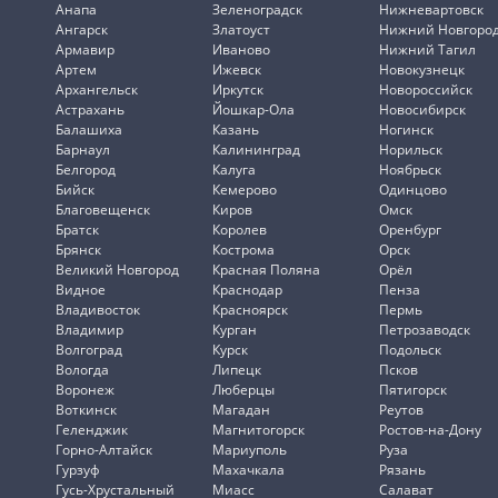
Анапа
Зеленоградск
Нижневартовск
Ангарск
Златоуст
Нижний Новгоро
Армавир
Иваново
Нижний Тагил
Артем
Ижевск
Новокузнецк
Архангельск
Иркутск
Новороссийск
Астрахань
Йошкар-Ола
Новосибирск
Балашиха
Казань
Ногинск
Барнаул
Калининград
Норильск
Белгород
Калуга
Ноябрьск
Бийск
Кемерово
Одинцово
Благовещенск
Киров
Омск
Братск
Королев
Оренбург
Брянск
Кострома
Орск
Великий Новгород
Красная Поляна
Орёл
Видное
Краснодар
Пенза
Владивосток
Красноярск
Пермь
Владимир
Курган
Петрозаводск
Волгоград
Курск
Подольск
Вологда
Липецк
Псков
Воронеж
Люберцы
Пятигорск
Воткинск
Магадан
Реутов
Геленджик
Магнитогорск
Ростов-на-Дону
Горно-Алтайск
Мариуполь
Руза
Гурзуф
Махачкала
Рязань
Гусь-Хрустальный
Миасс
Салават