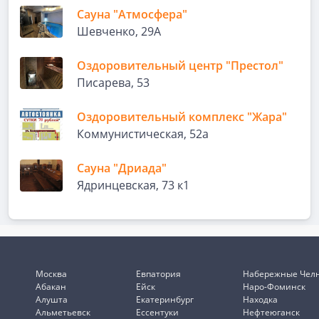
Сауна "Атмосфера"
Шевченко, 29А
Оздоровительный центр "Престол"
Писарева, 53
Оздоровительный комплекс "Жара"
Коммунистическая, 52а
Сауна "Дриада"
Ядринцевская, 73 к1
Москва
Евпатория
Набережные Чел
Абакан
Ейск
Наро-Фоминск
Алушта
Екатеринбург
Находка
Альметьевск
Ессентуки
Нефтеюганск