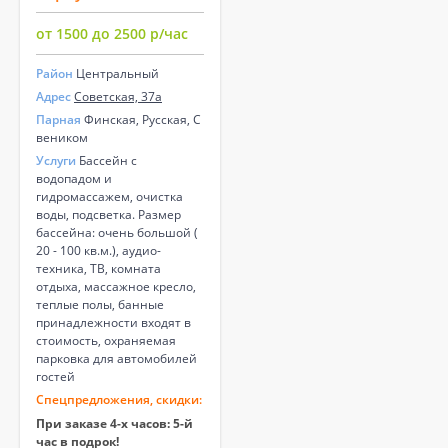
от 1500 до 2500 р/час
Район
Центральный
Адрес
Советская, 37а
Парная
Финская, Русская, С
веником
Услуги
Бассейн с
водопадом и
гидромассажем, очистка
воды, подсветка. Размер
бассейна: очень большой (
20 - 100 кв.м.), аудио-
техника, ТВ, комната
отдыха, массажное кресло,
теплые полы, банные
принадлежности входят в
стоимость, охраняемая
парковка для автомобилей
гостей
Спецпредложения, скидки:
При заказе 4-х часов: 5-й
час в подрок!