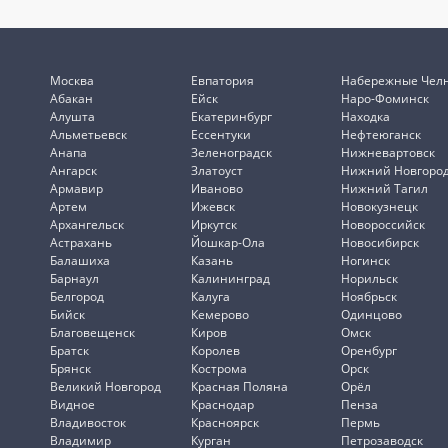
Москва
Евпатория
Набережные Чел
Абакан
Ейск
Наро-Фоминск
Алушта
Екатеринбург
Находка
Альметьевск
Ессентуки
Нефтеюганск
Анапа
Зеленоградск
Нижневартовск
Ангарск
Златоуст
Нижний Новгоро
Армавир
Иваново
Нижний Тагил
Артем
Ижевск
Новокузнецк
Архангельск
Иркутск
Новороссийск
Астрахань
Йошкар-Ола
Новосибирск
Балашиха
Казань
Ногинск
Барнаул
Калининград
Норильск
Белгород
Калуга
Ноябрьск
Бийск
Кемерово
Одинцово
Благовещенск
Киров
Омск
Братск
Королев
Оренбург
Брянск
Кострома
Орск
Великий Новгород
Красная Поляна
Орёл
Видное
Краснодар
Пенза
Владивосток
Красноярск
Пермь
Владимир
Курган
Петрозаводск