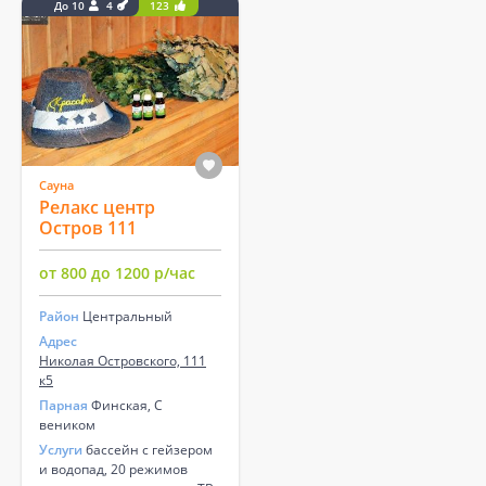
До 10
4
123
Сауна
Релакс центр
Остров 111
от 800 до 1200 р/час
Район
Центральный
Адрес
Николая Островского, 111
к5
Парная
Финская, С
веником
Услуги
бассейн с гейзером
и водопад, 20 режимов