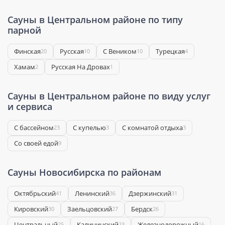
Сауны в Центральном районе по типу
парной
Финская
Русская
С Веником
Турецкая
20
10
10
4
Хамам
Русская На Дровах
2
1
Сауны в Центральном районе по виду услуг
и сервиса
С бассейном
С купелью
С комнатой отдыха
23
3
3
Со своей едой
9
Сауны Новосибирска по районам
Октябрьский
Ленинский
Дзержинский
41
36
31
Кировский
Заельцовский
Бердск
30
27
26
Центральный
Калининский
Железнодорожный
25
23
16