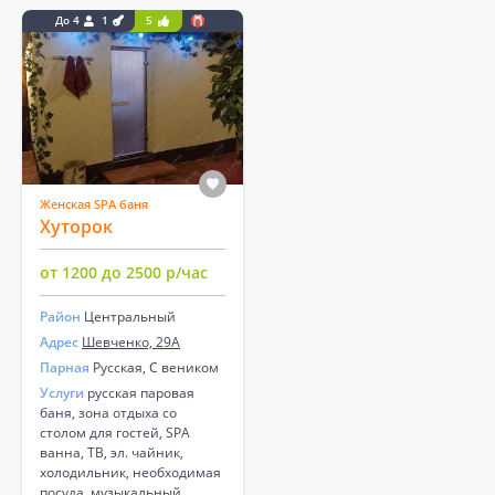
До 4
1
5
Женская SPA баня
Хуторок
от 1200 до 2500 р/час
Район
Центральный
Адрес
Шевченко, 29А
Парная
Русская, С веником
Услуги
русская паровая
баня, зона отдыха со
столом для гостей, SPA
ванна, ТВ, эл. чайник,
холодильник, необходимая
посуда, музыкальный