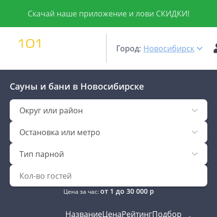
Скачай наше приложение и лови СКИДКИ!
Город:
Новосибирск
Сауны и бани
в Новосибирске
Округ или район
Остановка или метро
Тип парной
от
1
до
30 000
р
Цена за час:
Название
Цена
Рейтинг
Подбор