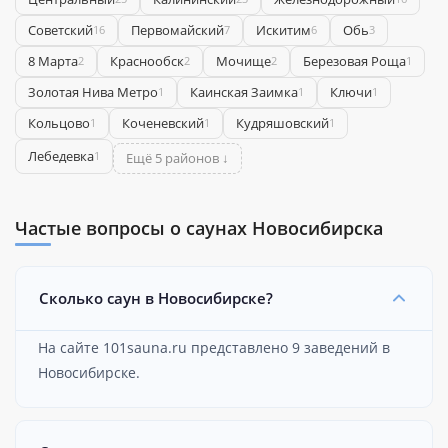
Советский
Первомайский
Искитим
Обь
16
7
6
3
8 Марта
Краснообск
Мочище
Березовая Роща
2
2
2
1
Золотая Нива Метро
Каинская Заимка
Ключи
1
1
1
Кольцово
Коченевский
Кудряшовский
1
1
1
Лебедевка
1
Ещё 5 районов ↓
Частые вопросы о саунах Новосибирска
Сколько саун в Новосибирске?
На сайте 101sauna.ru представлено 9 заведений в
Новосибирске.