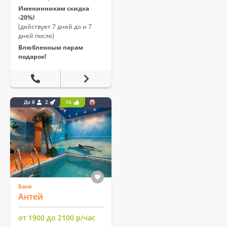
Именинникам скидка
-20%!
(действует 7 дней до и 7
дней после)
Влюбленным парам
подарок!
До 8
2
16
Баня
Антей
от 1900 до 2100 р/час