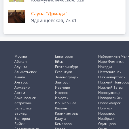
Сауна "Дриада"
Ядринцевская, 73 к1
Москва
Евпатория
Набережные Чел
Абакан
Ейск
Наро-Фоминск
Алушта
Екатеринбург
Находка
Альметьевск
Ессентуки
Нефтеюганск
Анапа
Зеленоградск
Нижневартовск
Ангарск
Златоуст
Нижний Новгоро
Армавир
Иваново
Нижний Тагил
Артем
Ижевск
Новокузнецк
Архангельск
Иркутск
Новороссийск
Астрахань
Йошкар-Ола
Новосибирск
Балашиха
Казань
Ногинск
Барнаул
Калининград
Норильск
Белгород
Калуга
Ноябрьск
Бийск
Кемерово
Одинцово
Благовещенск
Киров
Омск