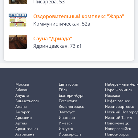
Писарева, 53
Оздоровительный комплекс "Жара"
Коммунистическая, 52а
Сауна "Дриада"
Ядринцевская, 73 к1
Москва
Евпатория
Набережные Чел
Абакан
Ейск
Наро-Фоминск
Алушта
Екатеринбург
Находка
Альметьевск
Ессентуки
Нефтеюганск
Анапа
Зеленоградск
Нижневартовск
Ангарск
Златоуст
Нижний Новгоро
Армавир
Иваново
Нижний Тагил
Артем
Ижевск
Новокузнецк
Архангельск
Иркутск
Новороссийск
Астрахань
Йошкар-Ола
Новосибирск