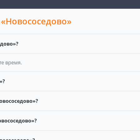
 «Новососедово»
едово»?
те время.
»?
овососедово»?
овососедово»?