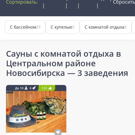
Сортировать:
Сбросит
С бассейном
С купелью
С комнатой отдыха
23
3
3
Сауны с комнатой отдыха в
Центральном районе
Новосибирска
— 3 заведения
До 10
4
123