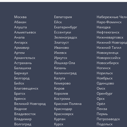
Москва
Евпатория
Набережные Чел
Абакан
Ейск
Наро-Фоминск
Алушта
Екатеринбург
Находка
Альметьевск
Ессентуки
Нефтеюганск
Анапа
Зеленоградск
Нижневартовск
Ангарск
Златоуст
Нижний Новгоро
Армавир
Иваново
Нижний Тагил
Артем
Ижевск
Новокузнецк
Архангельск
Иркутск
Новороссийск
Астрахань
Йошкар-Ола
Новосибирск
Балашиха
Казань
Ногинск
Барнаул
Калининград
Норильск
Белгород
Калуга
Ноябрьск
Бийск
Кемерово
Одинцово
Благовещенск
Киров
Омск
Братск
Королев
Оренбург
Брянск
Кострома
Орск
Великий Новгород
Красная Поляна
Орёл
Видное
Краснодар
Пенза
Владивосток
Красноярск
Пермь
Владимир
Курган
Петрозаводск
Волгоград
Курск
Подольск