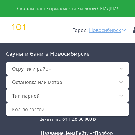
Скачай наше приложение и лови СКИДКИ!
Город:
Новосибирск
Сауны и бани
в Новосибирске
Округ или район
Остановка или метро
Тип парной
от
1
до
30 000
р
Цена за час:
Название
Цена
Рейтинг
Подбор