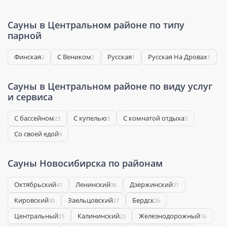
Сауны в Центральном районе по типу
парной
Финская
С Веником
Русская
Русская На Дровах
2
2
1
1
Сауны в Центральном районе по виду услуг
и сервиса
С бассейном
С купелью
С комнатой отдыха
23
3
3
Со своей едой
9
Сауны Новосибирска по районам
Октябрьский
Ленинский
Дзержинский
41
36
31
Кировский
Заельцовский
Бердск
30
27
26
Центральный
Калининский
Железнодорожный
25
23
16