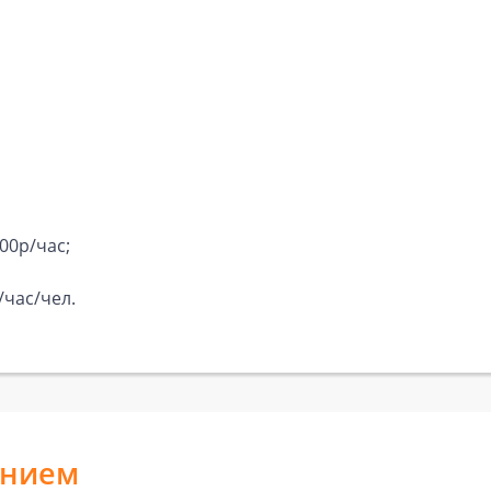
00р/час;
/час/чел.
анием