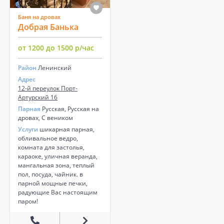
Баня на дровах
Добрая Банька
от 1200 до 1500 р/час
Район
Ленинский
Адрес
12-й переулок Порт-
Артурский 16
Парная
Русская, Русская на
дровах, С веником
Услуги
шикарная парная,
обливальное ведро,
комната для застолья,
караоке, уличная веранда,
мангальная зона, теплый
пол, посуда, чайник. в
парной мощные печки,
радующие Вас настоящим
паром!