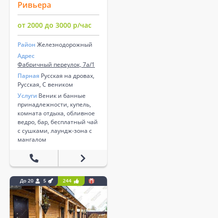
Ривьера
от 2000 до 3000 р/час
Район
Железнодорожный
Адрес
Фабричный переулок, 7а/1
Парная
Русская на дровах,
Русская, С веником
Услуги
Веник и банные
принадлежности, купель,
комната отдыха, обливное
ведро, бар, бесплатный чай
с сушками, лаундж-зона с
мангалом
До 20
5
244