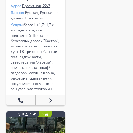
Адрес
Проектная, 22/3
Парная
Русская, Русская на
дровах, С веником
Услуги
бассейн 1,7*1,7 с
холодной водой и
подсветкой, Печка на
березовых дровах "Кастор",
можно париться с веником,
душ, ТВ-триколор, банные
принадлежности,
светотерапия "Харвиа",
комната одыха, шкаф/
гардероб, кухонная зона,
раковина, умывальник,
посудомоечная машина,
сан.узел, электрокамин
До 8
1
0