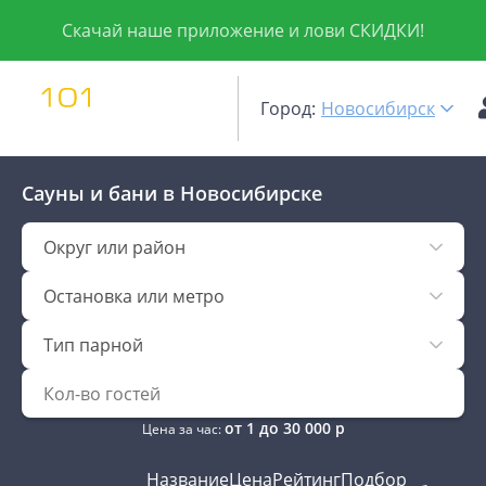
Скачай наше приложение и лови СКИДКИ!
Город:
Новосибирск
Сауны и бани
в Новосибирске
Округ или район
Остановка или метро
Тип парной
от
1
до
30 000
р
Цена за час:
Название
Цена
Рейтинг
Подбор