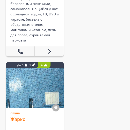
березовыми вениками,
самонаполняющийся ушат
с холодной водой, ТВ, DVD и
караоке, беседка с
обеденным столом,
мангалом и казаном, печь
для плова, охраняемая
парковка
До 6
1
4
Сауна
Жарко