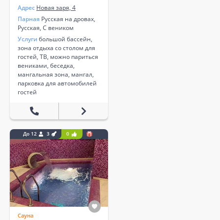
Адрес
Новая заря, 4
Парная
Русская на дровах,
Русская, С веником
Услуги
большой бассейн,
зона отдыха со столом для
гостей, ТВ, можно париться
вениками, беседка,
мангальная зона, мангал,
парковка для автомобилей
гостей
До 12
3
0
Сауна