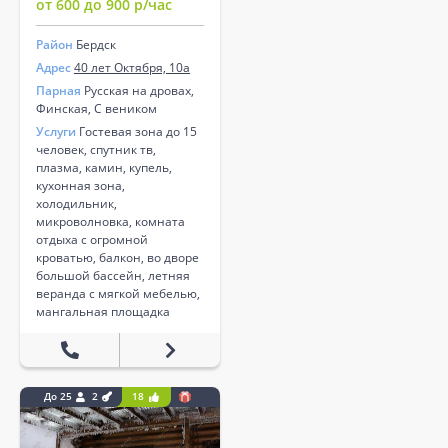
от 600 до 900 р/час
Район
Бердск
Адрес
40 лет Октября, 10а
Парная
Русская на дровах,
Финская, С веником
Услуги
Гостевая зона до 15
человек, спутник тв,
плазма, камин, купель,
кухонная зона,
холодильник,
микроволновка, комната
отдыха с огромной
кроватью, балкон, во дворе
большой бассейн, летняя
веранда с мягкой мебелью,
мангальная площадка
До 25
2
18