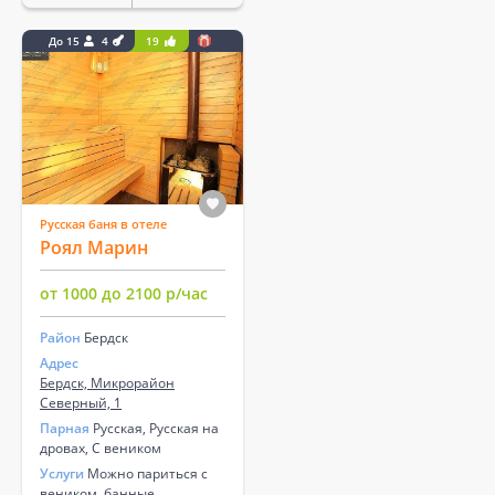
До 15
4
19
Русская баня в отеле
Роял Марин
от 1000 до 2100 р/час
Район
Бердск
Адрес
Бердск, Микрорайон
Северный, 1
Парная
Русская, Русская на
дровах, С веником
Услуги
Можно париться с
веником, банные