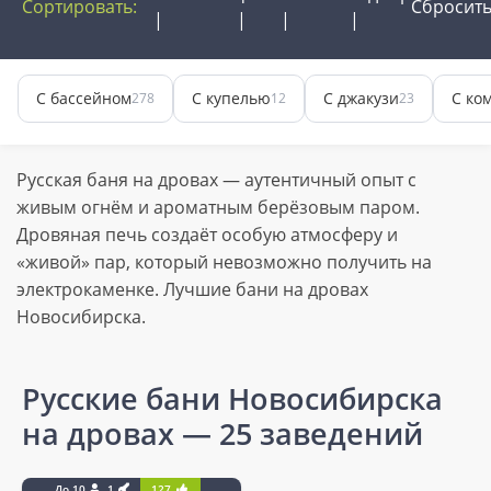
Сортировать:
Сбросит
С бассейном
С купелью
С джакузи
С ко
278
12
23
Русская баня на дровах — аутентичный опыт с
живым огнём и ароматным берёзовым паром.
Дровяная печь создаёт особую атмосферу и
«живой» пар, который невозможно получить на
электрокаменке. Лучшие бани на дровах
Новосибирска.
Русские бани Новосибирска
на дровах
— 25 заведений
До 10
1
127