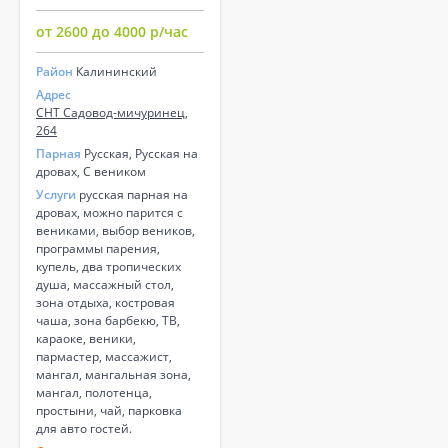
от 2600 до 4000 р/час
Район
Калининский
Адрес
СНТ Садовод-мичуринец,
264
Парная
Русская, Русская на
дровах, С веником
Услуги
русская парная на
дровах, можно парится с
вениками, выбор веников,
программы парения,
купель, два тропических
душа, массажный стол,
зона отдыха, костровая
чаша, зона барбекю, ТВ,
караоке, веники,
пармастер, массажист,
мангал, мангальная зона,
мангал, полотенца,
простыни, чай, парковка
для авто гостей.