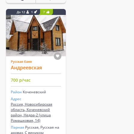
До 12
1
7
Русская баня
Андреевская
700 р/час
Район
Коченевский
Адрес
Россия, Новосибирская
область, Коченевский
район, Недра-2 (улица
Ромашковая, 14)
Парная
Русская, Русская на
дровах, С веником