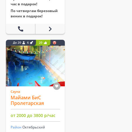
час в подарок!
По четвергам березовый
веник в подарок!
До 20
6
20
Сауна
Майами БиС
Пролетарская
от 2000 до 3800 р/час
Район
Октябрьский