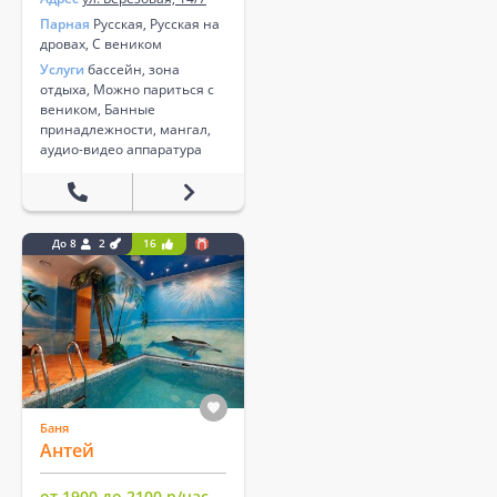
Парная
Русская, Русская на
дровах, С веником
Услуги
бассейн, зона
отдыха, Можно париться с
веником, Банные
принадлежности, мангал,
аудио-видео аппаратура
До 8
2
16
Баня
Антей
от 1900 до 2100 р/час