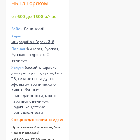
НБ на Горском
от 600 до 1500 р/час
Район
Ленинский
Адрес
микрорайон Горский, 8
Парная
Финская, Русская,
Русская на дровах, С
веником
Услуги
бассейн, караоке,
джакузи, купель, кухня, бар,
ТВ, теплые полы, душ с
эффектом тропического
ливня, банные
принадлежности, можно
париться с веником,
надувные детские
принадлежности
Спецпредложения, скидки:
При заказе 4-х часов, 5-й
час в подарок!
с 08.00 до 17.00 скидка