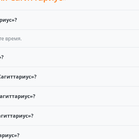
риус»?
те время.
»?
Сагиттариус»?
Сагиттариус»?
агиттариус»?
ариус»?