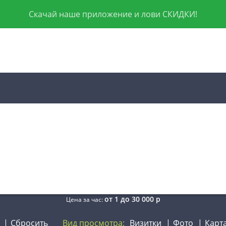
Скачай наше приложение и лови СКИДКИ!
от
1
до
30 000
р
Цена за час:
Сбросить
Вид просмотра:
Визитки
Фото
Карт