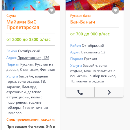
Сауна
Русская баня
Майами БиС
Бан-Баныч
Пролетарская
от 700 до 900 р/час
от 2000 до 3800 р/час
Район
Октябрьский
Район
Октябрьский
Адрес
Высоцкого, 52
Адрес
Пролетарская, 126
Парная
Русская
Парная
Русская, Русская на
Услуги
бассейн, зона
дровах, С веником, Финская
отдыха, можно париться с
вениками, выбор веников,
Услуги
бассейн, водные
ТВ, комната отдыха
горки, зона отдыха, ТВ,
караоке, бильярд,
аэрохоккей, детские
аттракционы, полы с
подогревом. водные
гейзеры, 4 гостиничных
номеров
Спецпредложения, скидки:
При заказе 4-х часов, 5-й в