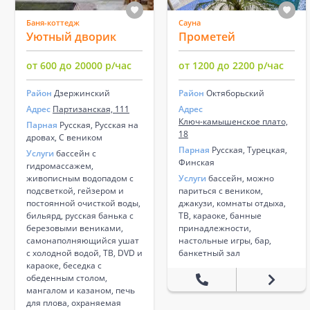
Баня-коттедж
Сауна
Уютный дворик
Прометей
от 600 до 20000 р/час
от 1200 до 2200 р/час
Район
Дзержинский
Район
Октяборьский
Адрес
Партизанская, 111
Адрес
Ключ-камышенское плато,
Парная
Русская, Русская на
18
дровах, С веником
Парная
Русская, Турецкая,
Услуги
бассейн с
Финская
гидромассажем,
живописным водопадом с
Услуги
бассейн, можно
подсветкой, гейзером и
париться с веником,
постоянной очисткой воды,
джакузи, комнаты отдыха,
бильярд, русская банька с
ТВ, караоке, банные
березовыми вениками,
принадлежности,
самонаполняющийся ушат
настольные игры, бар,
с холодной водой, ТВ, DVD и
банкетный зал
караоке, беседка с
обеденным столом,
мангалом и казаном, печь
для плова, охраняемая