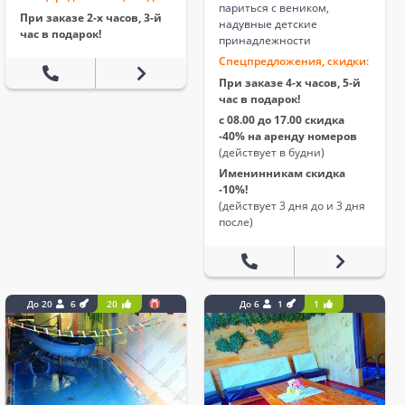
париться с веником,
При заказе 2-х часов, 3-й
надувные детские
час в подарок!
принадлежности
Спецпредложения, скидки:
При заказе 4-х часов, 5-й
час в подарок!
с 08.00 до 17.00 скидка
-40% на аренду номеров
(действует в будни)
Именинникам скидка
-10%!
(действует 3 дня до и 3 дня
после)
До 20
6
20
До 6
1
1