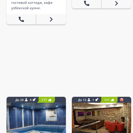
гостевой коттедж, кафе
узбекской кухни.
До 20
4
177
До 12
1
111