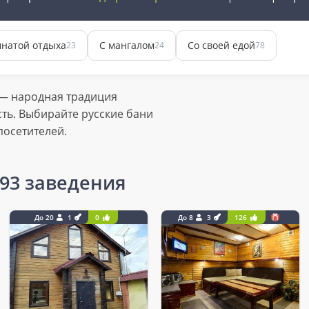
мнатой отдыха
С мангалом
Со своей едой
23
24
78
 — народная традиция
сть. Выбирайте русские бани
посетителей.
93 заведения
До 20
1
0
До 8
3
126