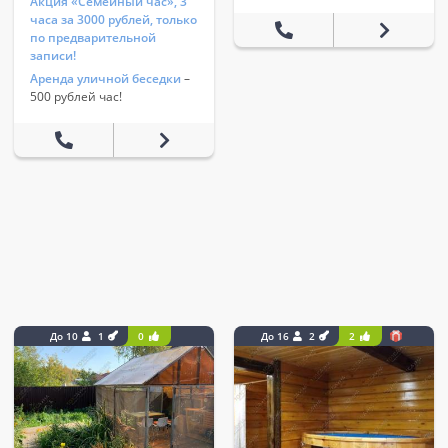
Акция «Семейный час», 3
часа за 3000 рублей, только
по предварительной
записи!
Аренда уличной беседки
–
500 рублей час!
До 10
1
0
До 16
2
2