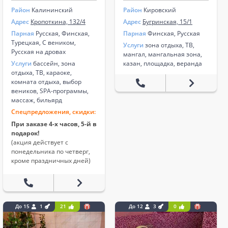
Район
Калининский
Район
Кировский
Адрес
Кропоткина, 132/4
Адрес
Бугринская, 15/1
Парная
Русская, Финская,
Парная
Финская, Русская
Турецкая, С веником,
Услуги
зона отдыха, ТВ,
Русская на дровах
мангал, мангальная зона,
Услуги
бассейн, зона
казан, площадка, веранда
отдыха, ТВ, караоке,
комната отдыха, выбор
веников, SPA-программы,
массаж, бильярд
Спецпредложения, скидки:
При заказе 4-х часов, 5-й в
подарок!
(акция действует с
понедельника по четверг,
кроме праздничных дней)
До 15
1
21
До 12
3
0