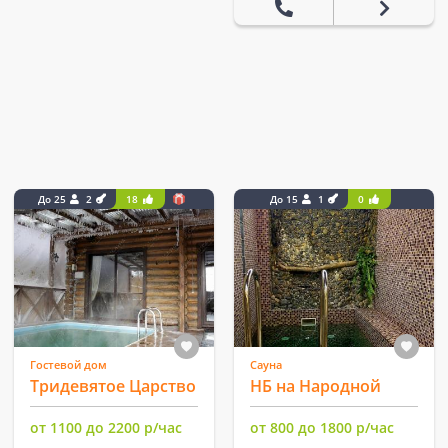
До 25
2
18
До 15
1
0
Гостевой дом
Сауна
Тридевятое Царство
НБ на Народной
от 1100 до 2200 р/час
от 800 до 1800 р/час