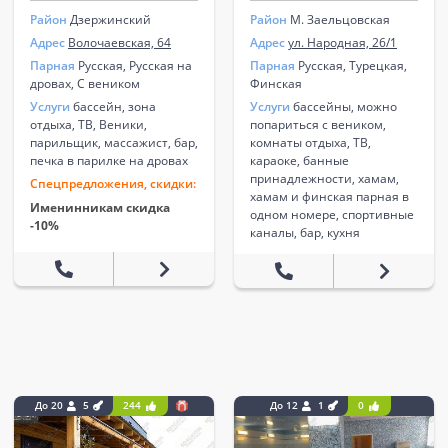
Район
Дзержинский
Район
М. Заельцовская
Адрес
Волочаевская, 64
Адрес
ул. Народная, 26/1
Парная
Русская, Русская на
Парная
Русская, Турецкая,
дровах, С веником
Финская
Услуги
бассейн, зона
Услуги
бассейны, можно
отдыха, ТВ, Веники,
попариться с веником,
парильщик, массажист, бар,
комнаты отдыха, ТВ,
печка в парилке на дровах
караоке, банные
принадлежности, хамам,
Спецпредложения, скидки:
хамам и финская парная в
Именинникам скидка
одном номере, спортивные
-10%
каналы, бар, кухня
До 20
5
244
До 12
1
0