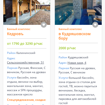
Банный комплекс
Банный комплекс
Кедровъ
в Кудряшовском
бору
от 1790 до 3290 р/час
2000 р/час
Район
Калининский
Район
Кудряшовский
Адрес
Сельскохозяйственная, 51
Адрес
Новая заря, 4
Парная
Русская, Финская, С
Парная
Русская на дровах,
веником, Русская на дровах
Русская, С веником
Услуги
бассейн, зона
Услуги
большой бассейн,
отдыха, веники на выбор,
зона отдыха со столом для
мангальная зона, мангал,
гостей, ТВ, можно париться
массаж и SPA процедуры,
вениками, беседка,
массажное кресло
мангальная зона, мангал,
парковка для автомобилей
Спецпредложения, скидки:
гостей