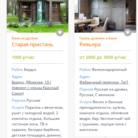
Баня на дровах
Гриль-домики и бани
Старая пристань
Ривьера
1000 р/час
от 2000 до 3000 р/час
Район
Бердск
Район
Железнодорожный
Адрес
Адрес
Бердск, (Морская, 10 /
Фабричный переулок, 7а/1
поворот с улицы Красный
Парная
Русская на дровах,
Сокол)
Русская, С веником
Парная
Русская
Услуги
Веник и банные
Услуги
Парилка с веничком,
принадлежности, купель,
ушат с холодной водой, 2
комната отдыха, обливное
комнаты отдыха, большая
ведро, бар, бесплатный чай
гостиная зона, ТВ и
с сушками, лаундж-зона с
караоке, беседка барбекю,
мангалом
детская площадка, домики,