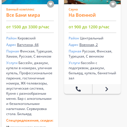
Банный комплекс
Сауна
Все Бани мира
На Военной
от 1500 до 3300 р/час
от 900 до 1200 р/час
Район
Кировский
Район
Центральный
Адрес
Ватутина, 44
Адрес
Военная, 2
Парная
Финская, Турецкая,
Парная
Русская, Финская,
Хамам, Русская, С веником
Турецкая, С веником
Услуги
Бассейн, джакузи,
Услуги
бассейн с
купели в номерах, уличная
подогревом, джакузи,
купель, Профессиональное
бильярд, купель, банкетный
парение, гостиничные
зал
номера, ЖК-телевизоры,
акустическая система,
Кухня с разнообразным
меню. Бар с алкогольными
и безалкогольными
напитками. Сервировка
стола. Бильярд
Спецпредложения, скидки: