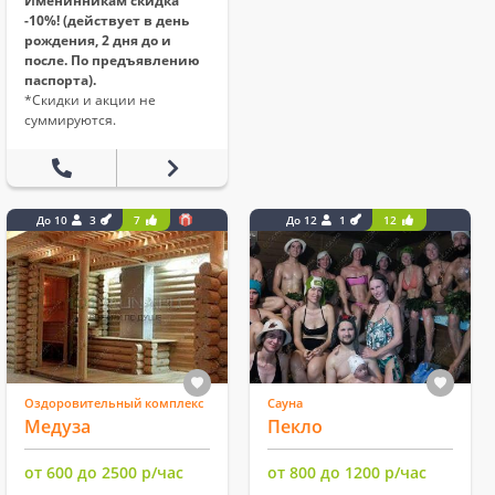
Именинникам скидка
-10%! (действует в день
рождения, 2 дня до и
после. По предъявлению
паспорта).
*Скидки и акции не
суммируются.
До 10
3
7
До 12
1
12
Оздоровительный комплекс
Сауна
Медуза
Пекло
от 600 до 2500 р/час
от 800 до 1200 р/час