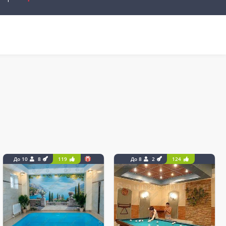
До 10
8
119
До 8
2
124