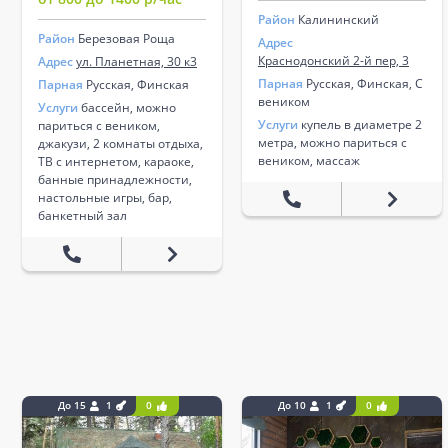
Район
Калининский
Район
Березовая Роща
Адрес
Краснодонский 2-й пер, 3
Адрес
ул. Планетная, 30 к3
Парная
Русская, Финская, С
Парная
Русская, Финская
веником
Услуги
бассейн, можно
Услуги
купель в диаметре 2
париться с веником,
метра, можно париться с
джакузи, 2 комнаты отдыха,
веником, массаж
ТВ с интернетом, караоке,
банные принадлежности,
настольные игры, бар,
банкетный зал
До 15
1
0
До 10
1
0