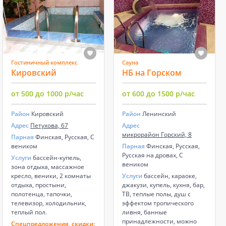
Гостиничный комплекс
Сауна
Кировский
НБ на Горском
от 500 до 1000 р/час
от 600 до 1500 р/час
Район
Кировский
Район
Ленинский
Адрес
Петухова, 67
Адрес
микрорайон Горский, 8
Парная
Финская, Русская, С
веником
Парная
Финская, Русская,
Русская на дровах, С
Услуги
бассейн-купель,
веником
зона отдыха, массажное
кресло, веники, 2 комнаты
Услуги
бассейн, караоке,
отдыха, простыни,
джакузи, купель, кухня, бар,
полотенца, тапочки,
ТВ, теплые полы, душ с
телевизор, холодильник,
эффектом тропического
теплый пол.
ливня, банные
принадлежности, можно
Спецпредложения, скидки: