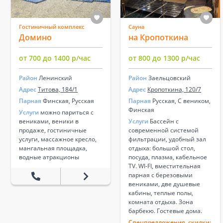
Гостиничный комплекс
Сауна
Домино
на Кропоткина
от 700 до 1400 р/час
от 800 до 1300 р/час
Район
Ленинский
Район
Заельцовский
Адрес
Титова, 184/1
Адрес
Кропоткина, 120/7
Парная
Финская, Русская
Парная
Русская, С веником,
Финская
Услуги
можно париться с
вениками, веники в
Услуги
Бассейн с
продаже, гостиничные
современной системой
услуги, массажное кресло,
фильтрации, удобный зал
мангальная площадка,
отдыха: большой стол,
водные атракционы
посуда, плазма, кабельное
TV. WI-FI, вместительная
парная с березовыми
вениками, две душевые
кабины, теплые полы,
комната отдыха. Зона
барбекю. Гостевые дома.
Спецпредложения, скидки: