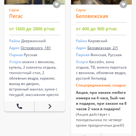
Сауна
Сауна
Пегас
Беловежская
от 1600 до 2800 р/час
от 400 до 900 р/час
Район
Дзержинский
Район
Кировский
Адрес
Островского, 181
Адрес
Беловежская, 2/1
Парная
Русская
Парная
Финская, Русская
Услуги
можно с веником,
Услуги
бассейн, зона
купель, 2 комнаты отдыха,
отдыха, ТВ, можно париться
теннистный стол, 2
с веником, обливное ведро,
облевных ведра, караоке,
русский бильярд
выход во дворик,
Спецпредложения, скидки:
встроеный мангал, кухня с
Акция, при заказе любого
посудой, массажное кресло
номера на 4 часа, 5ый час
в подарок, при заказе на 8
часов 2 часа в подарок!
(Акция действует с
понедельника по четверг
кроме праздничных дней!)