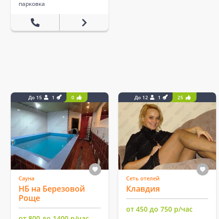
парковка
До 15
1
0
До 12
1
25
Сауна
Сеть отелей
НБ на Березовой
Клавдия
Роще
от 450 до 750 р/час
от 800 до 1400 р/час