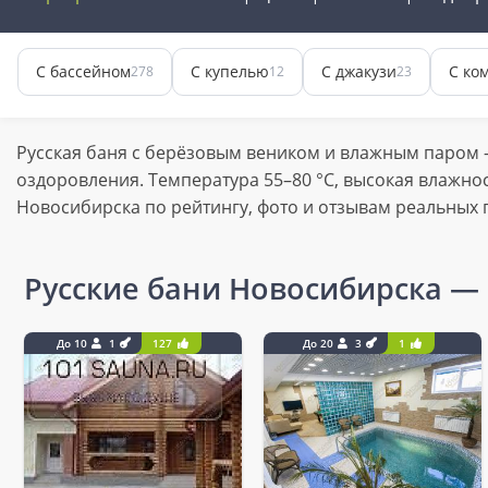
С бассейном
С купелью
С джакузи
С ко
278
12
23
Русская баня с берёзовым веником и влажным паром
оздоровления. Температура 55–80 °C, высокая влажно
Новосибирска по рейтингу, фото и отзывам реальных 
Русские бани Новосибирска
— 
До 10
1
127
До 20
3
1