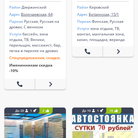
Район
Дзержинский
Район
Кировский
Адрес
Волочаевская, 64
Адрес
Бугринская, 15/1
Парная
Русская, Русская на
Парная
Финская, Русская
дровах, С веником
Услуги
зона отдыха, ТВ,
Услуги
бассейн, зона
мангал, мангальная зона,
отдыха, ТВ, Веники,
казан, площадка, веранда
парильщик, массажист, бар,
печка в парилке на дровах
Спецпредложения, скидки:
Именинникам скидка
-10%
До 20
1
2
До 10
1
10