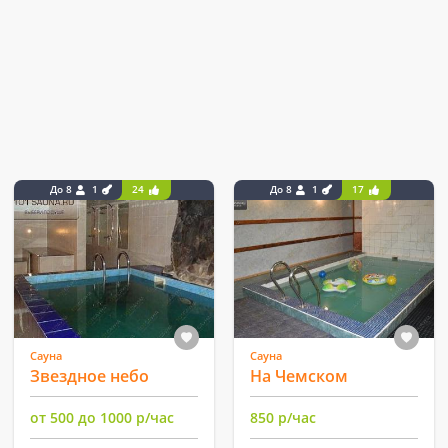
До 8
1
24
До 8
1
17
Сауна
Сауна
Звездное небо
На Чемском
от 500 до 1000 р/час
850 р/час