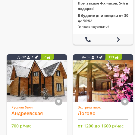
При заказе 4-х часов, 5-й в
подарок!
В будние дни скидки от 30
до 50%!
(индивидуально)
До 12
1
7
До 35
1
113
Русская баня
Экстрим парк
Андреевская
Логово
700 р/час
от 1200 до 1600 р/час