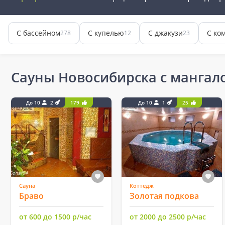
С бассейном
С купелью
С джакузи
С ко
278
12
23
Сауны Новосибирска с мангал
До 10
2
179
До 10
1
25
Сауна
Коттедж
Браво
Золотая подкова
от 600 до 1500 р/час
от 2000 до 2500 р/час