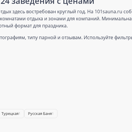
124 заведения с ценами
дых здесь востребован круглый год. На 101sauna.ru со
, комнатами отдыха и зонами для компаний. Минимальная
ртный формат для праздника.
отографиям, типу парной и отзывам. Используйте фильтры
Турецкая
Русская Баня
1
1