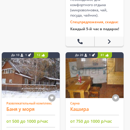
комфортного отдыха
(микроволновка, чай,
посуда, чайник).
Спецпредложения, скидки:
Каждый 5-й час в подарок!
До 10
1
12
До 20
1
81
Развлекательный комплекс
Сауна
Баня у моря
Кашира
от 500 до 1000 р/час
от 750 до 1000 р/час