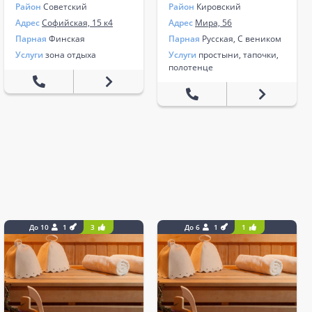
Район
Советский
Район
Кировский
Адрес
Софийская, 15 к4
Адрес
Мира, 56
Парная
Финская
Парная
Русская, С веником
Услуги
зона отдыха
Услуги
простыни, тапочки,
полотенце
До 10
1
3
До 6
1
1