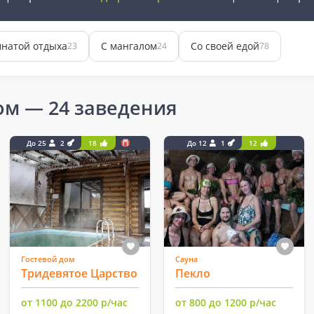
мнатой отдыха
С мангалом
Со своей едой
23
24
78
ом
— 24 заведения
До 25
2
18
До 12
1
12
Гостевой дом
Сауна
Тридевятое Царство
Пекло
от 1100 до 2200 р/час
от 800 до 1200 р/час