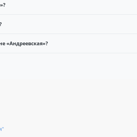
»?
?
не «Андреевская»?
я"