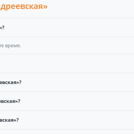
ндреевская»
»?
те время.
евская»?
евская»?
евская»?