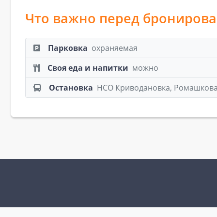
Что важно перед брониров
Парковка
охраняемая
Своя еда и напитки
можно
Остановка
НСО Криводановка, Ромашков