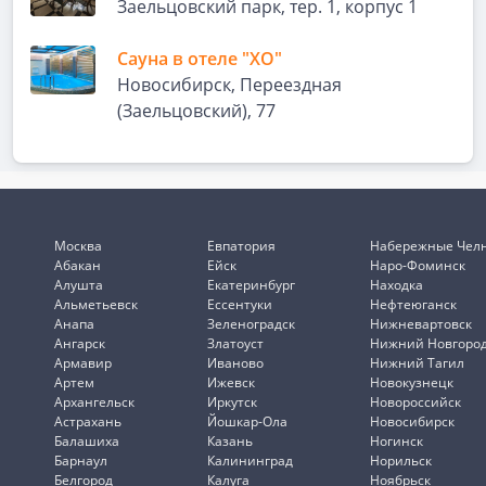
Заельцовский парк, тер. 1, корпус 1
Сауна в отеле "ХО"
Новосибирск, Переездная
(Заельцовский), 77
Москва
Евпатория
Набережные Чел
Абакан
Ейск
Наро-Фоминск
Алушта
Екатеринбург
Находка
Альметьевск
Ессентуки
Нефтеюганск
Анапа
Зеленоградск
Нижневартовск
Ангарск
Златоуст
Нижний Новгоро
Армавир
Иваново
Нижний Тагил
Артем
Ижевск
Новокузнецк
Архангельск
Иркутск
Новороссийск
Астрахань
Йошкар-Ола
Новосибирск
Балашиха
Казань
Ногинск
Барнаул
Калининград
Норильск
Белгород
Калуга
Ноябрьск