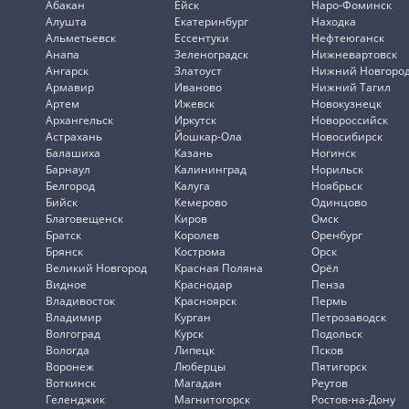
Абакан
Ейск
Наро-Фоминск
Алушта
Екатеринбург
Находка
Альметьевск
Ессентуки
Нефтеюганск
Анапа
Зеленоградск
Нижневартовск
Ангарск
Златоуст
Нижний Новгоро
Армавир
Иваново
Нижний Тагил
Артем
Ижевск
Новокузнецк
Архангельск
Иркутск
Новороссийск
Астрахань
Йошкар-Ола
Новосибирск
Балашиха
Казань
Ногинск
Барнаул
Калининград
Норильск
Белгород
Калуга
Ноябрьск
Бийск
Кемерово
Одинцово
Благовещенск
Киров
Омск
Братск
Королев
Оренбург
Брянск
Кострома
Орск
Великий Новгород
Красная Поляна
Орёл
Видное
Краснодар
Пенза
Владивосток
Красноярск
Пермь
Владимир
Курган
Петрозаводск
Волгоград
Курск
Подольск
Вологда
Липецк
Псков
Воронеж
Люберцы
Пятигорск
Воткинск
Магадан
Реутов
Геленджик
Магнитогорск
Ростов-на-Дону