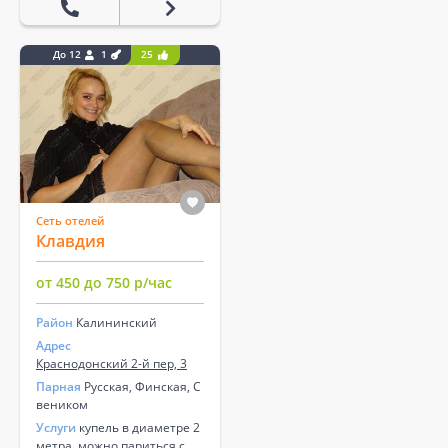
До 12
1
25
Сеть отелей
Клавдия
от 450 до 750 р/час
Район
Калининский
Адрес
Краснодонский 2-й пер, 3
Парная
Русская, Финская, С
веником
Услуги
купель в диаметре 2
метра, можно париться с