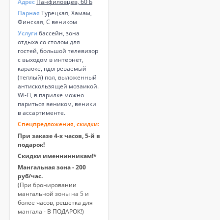
Адрес
Панфиловцев, 60 Б
Парная
Турецкая, Хамам,
Финская, С веником
Услуги
бассейн, зона
отдыха со столом для
гостей, большой телевизор
с выходом в интернет,
караоке, пдогреваемый
(теплый) пол, выложенный
антискользящей мозаикой.
Wi-Fi, в парилке можно
париться веником, веники
в ассартименте.
Спецпредложения, скидки:
При заказе 4-х часов, 5-й в
подарок!
Скидки именнинникам!*
Мангальная зона - 200
руб/час.
(При бронировании
мангальной зоны на 5 и
более часов, решетка для
мангала - В ПОДАРОК!)