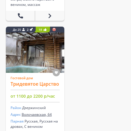
веником, массаж
До 25
2
18
Гостевой дом
Тридевятое Царство
от 1100 до 2200 р/час
Район
Дзержинский
Адрес
Волочаевская, 64
Парная
Русская, Русская на
дровах, С веником