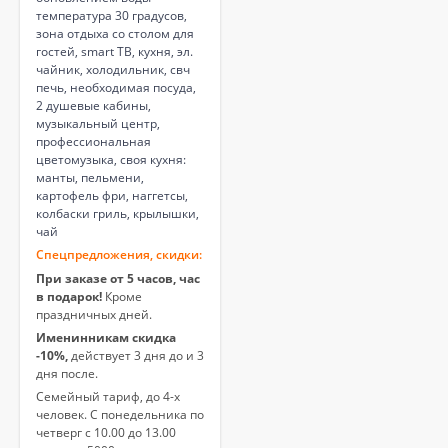
температура 30 градусов,
зона отдыха со столом для
гостей, smart ТВ, кухня, эл.
чайник, холодильник, свч
печь, необходимая посуда,
2 душевые кабины,
музыкальный центр,
профессиональная
цветомузыка, своя кухня:
манты, пельмени,
картофель фри, наггетсы,
колбаски гриль, крылышки,
чай
Спецпредложения, скидки:
При заказе от 5 часов, час
в подарок!
Кроме
праздничных дней.
Именинникам скидка
-10%,
действует 3 дня до и 3
дня после.
Семейный тариф, до 4-х
человек. С понедельника по
четверг с 10.00 до 13.00