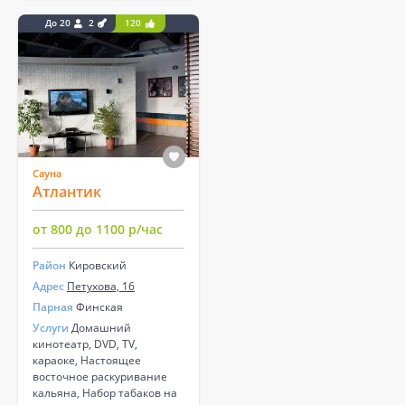
До 20
2
120
Сауна
Атлантик
от 800 до 1100 р/час
Район
Кировский
Адрес
Петухова, 16
Парная
Финская
Услуги
Домашний
кинотеатр, DVD, TV,
караоке, Настоящее
восточное раскуривание
кальяна, Набор табаков на