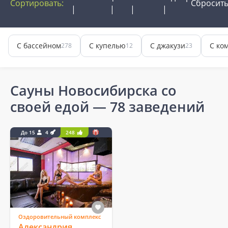
Сортировать:
Сбросит
С бассейном
С купелью
С джакузи
С ко
278
12
23
Сауны Новосибирска со
своей едой
— 78 заведений
До 15
4
248
Оздоровительный комплекс
Александрия