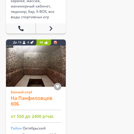
караоке, массаж,
маникюрный кабинет,
педикюр, бар, X-BOX, все
виды спортивных игр
До 15
6
48
Банный клуб
На Панфиловцев
60Б
от 550 до 2400 р/час
Район
Октябрьский