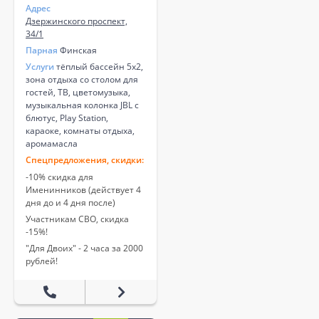
Адрес
Дзержинского проспект,
34/1
Парная
Финская
Услуги
тёплый бассейн 5х2,
зона отдыха со столом для
гостей, ТВ, цветомузыка,
музыкальная колонка JBL с
блютус, Play Station,
караоке, комнаты отдыха,
аромамасла
Спецпредложения, скидки:
-10% скидка для
Именинников (действует 4
дня до и 4 дня после)
Участникам СВО, скидка
-15%!
"Для Двоих" - 2 часа за 2000
рублей!