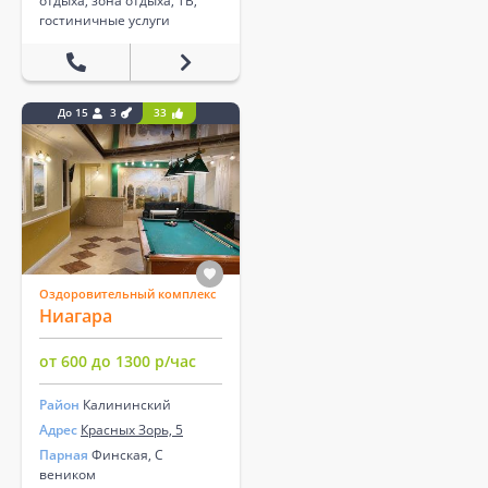
отдыха, зона отдыха, ТВ,
гостиничные услуги
До 15
3
33
Оздоровительный комплекс
Ниагара
от 600 до 1300 р/час
Район
Калининский
Адрес
Красных Зорь, 5
Парная
Финская, С
веником