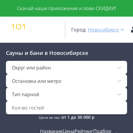
Скачай наше приложение и лови СКИДКИ!
Город:
Новосибирск
Сауны и бани
в Новосибирске
Округ или район
Остановка или метро
Тип парной
от
1
до
30 000
р
Цена за час:
Название
Цена
Рейтинг
Подбор