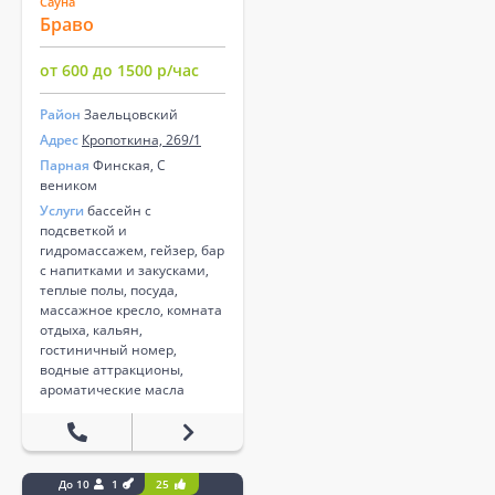
Сауна
Браво
от 600 до 1500 р/час
Район
Заельцовский
Адрес
Кропоткина, 269/1
Парная
Финская, С
веником
Услуги
бассейн с
подсветкой и
гидромассажем, гейзер, бар
с напитками и закусками,
теплые полы, посуда,
массажное кресло, комната
отдыха, кальян,
гостиничный номер,
водные аттракционы,
ароматические масла
До 10
1
25