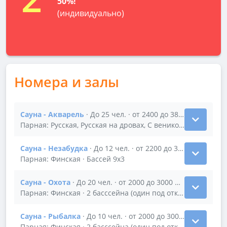
50%!
(индивидуально)
Номера и залы
Сауна - Акварель
· До 25 чел. · от 2400 до 3800 р/час
Показать подробности зала Сауна - Акварель
Парная: Русская, Русская на дровах, С веником · бассейн 1
Сауна - Незабудка
· До 12 чел. · от 2200 до 3000 р/час
Показать подробности зала Сауна - Незабудка
Парная: Финская · Бассей 9х3
Сауна - Охота
· До 20 чел. · от 2000 до 3000 р/час
Показать подробности зала Сауна - Охота
Парная: Финская · 2 басссейна (один под открытым небом
Сауна - Рыбалка
· До 10 чел. · от 2000 до 3000 р/час
Показать подробности зала Сауна - Рыбалка
Парная: Финская · 2 басссейна (один под открытым небом