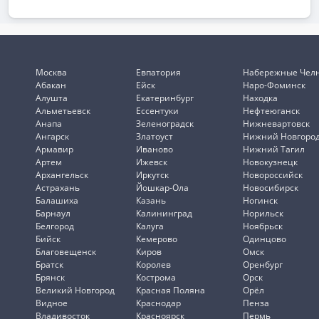
Москва
Евпатория
Набережные Чел
Абакан
Ейск
Наро-Фоминск
Алушта
Екатеринбург
Находка
Альметьевск
Ессентуки
Нефтеюганск
Анапа
Зеленоградск
Нижневартовск
Ангарск
Златоуст
Нижний Новгоро
Армавир
Иваново
Нижний Тагил
Артем
Ижевск
Новокузнецк
Архангельск
Иркутск
Новороссийск
Астрахань
Йошкар-Ола
Новосибирск
Балашиха
Казань
Ногинск
Барнаул
Калининград
Норильск
Белгород
Калуга
Ноябрьск
Бийск
Кемерово
Одинцово
Благовещенск
Киров
Омск
Братск
Королев
Оренбург
Брянск
Кострома
Орск
Великий Новгород
Красная Поляна
Орёл
Видное
Краснодар
Пенза
Владивосток
Красноярск
Пермь