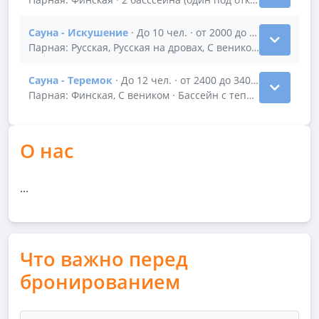
Сауна - Искушение
· До 10 чел. · от 2000 до 3000 р/час
Показать подробности зала Сауна - Искушение
Парная: Русская, Русская на дровах, С веником · Бассейн
Сауна - Теремок
· До 12 чел. · от 2400 до 3400 р/час
Показать подробности зала Сауна - Теремок
Парная: Финская, С веником · Бассейн с теплыми полами 
О нас
...
Что важно перед
бронированием