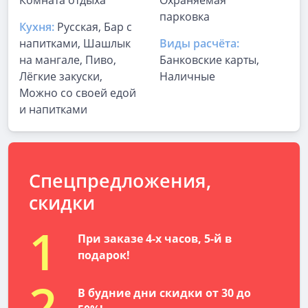
Комната отдыха
Охраняемая
парковка
Кухня:
Русская, Бар с
напитками, Шашлык
Виды расчёта:
на мангале, Пиво,
Банковские карты,
Лёгкие закуски,
Наличные
Можно со своей едой
и напитками
Спецпредложения,
скидки
1
При заказе 4-х часов, 5-й в
подарок!
2
В будние дни скидки от 30 до