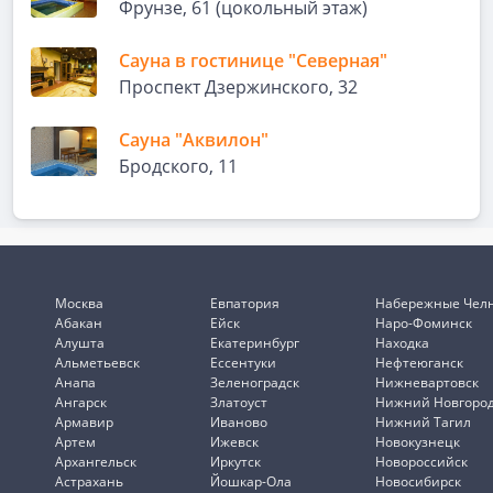
Фрунзе, 61 (цокольный этаж)
Сауна в гостинице "Северная"
Проспект Дзержинского, 32
Сауна "Аквилон"
Бродского, 11
Москва
Евпатория
Набережные Чел
Абакан
Ейск
Наро-Фоминск
Алушта
Екатеринбург
Находка
Альметьевск
Ессентуки
Нефтеюганск
Анапа
Зеленоградск
Нижневартовск
Ангарск
Златоуст
Нижний Новгоро
Армавир
Иваново
Нижний Тагил
Артем
Ижевск
Новокузнецк
Архангельск
Иркутск
Новороссийск
Астрахань
Йошкар-Ола
Новосибирск