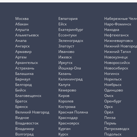
Москва
Евпатория
Набережные Чел
Абакан
Ейск
Наро-Фоминск
Алушта
Екатеринбург
Находка
Альметьевск
Ессентуки
Нефтеюганск
Анапа
Зеленоградск
Нижневартовск
Ангарск
Златоуст
Нижний Новгоро
Армавир
Иваново
Нижний Тагил
Артем
Ижевск
Новокузнецк
Архангельск
Иркутск
Новороссийск
Астрахань
Йошкар-Ола
Новосибирск
Балашиха
Казань
Ногинск
Барнаул
Калининград
Норильск
Белгород
Калуга
Ноябрьск
Бийск
Кемерово
Одинцово
Благовещенск
Киров
Омск
Братск
Королев
Оренбург
Брянск
Кострома
Орск
Великий Новгород
Красная Поляна
Орёл
Видное
Краснодар
Пенза
Владивосток
Красноярск
Пермь
Владимир
Курган
Петрозаводск
Волгоград
Курск
Подольск