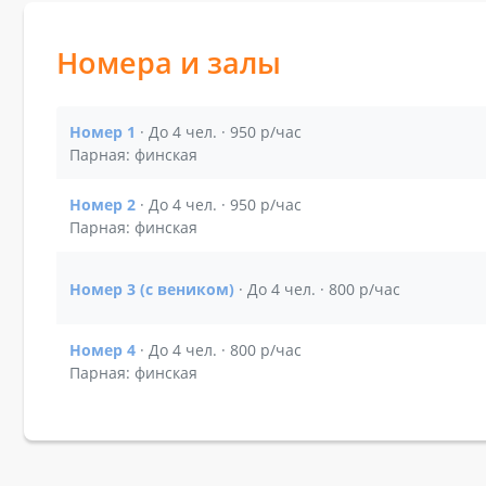
Номера и залы
Номер 1
· До 4 чел. · 950 р/час
Показать подробности зала Номер 1
Парная: финская
Номер 2
· До 4 чел. · 950 р/час
Показать подробности зала Номер 2
Парная: финская
Номер 3 (с веником)
· До 4 чел. · 800 р/час
Показать подробности зала Номер 3 (с веником)
Номер 4
· До 4 чел. · 800 р/час
Показать подробности зала Номер 4
Парная: финская