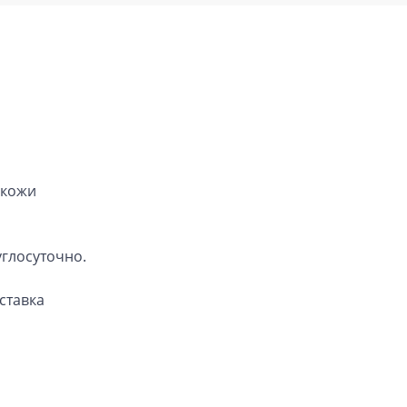
 кожи
углосуточно.
оставка