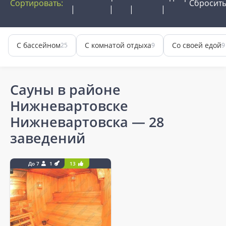
Сортировать:
Сбросит
С бассейном
С комнатой отдыха
Со своей едой
25
9
9
Сауны в районе
Нижневартовске
Нижневартовска
— 28
заведений
До 7
1
13