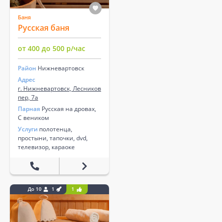
Баня
Русская баня
от 400 до 500 р/час
Район
Нижневартовск
Адрес
г. Нижневартовск, Лесников
пер, 7а
Парная
Русская на дровах,
С веником
Услуги
полотенца,
простыни, тапочки, dvd,
телевизор, караоке
До 10
1
1