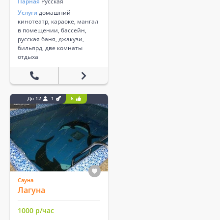
Парная
Русская
Услуги
домашний
кинотеатр, караоке, мангал
в помещении, бассейн,
русская баня, джакузи,
бильярд, две комнаты
отдыха
До 12
1
6
Сауна
Лагуна
1000 р/час