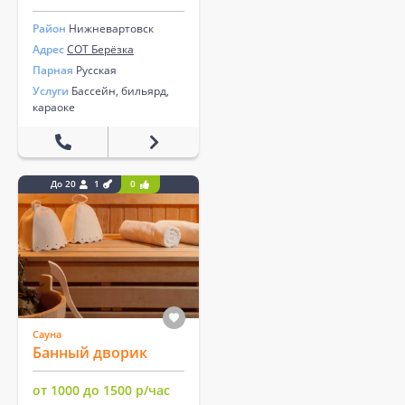
Район
Нижневартовск
Адрес
СОТ Берёзка
Парная
Русская
Услуги
Бассейн, бильярд,
караоке
До 20
1
0
Сауна
Банный дворик
от 1000 до 1500 р/час