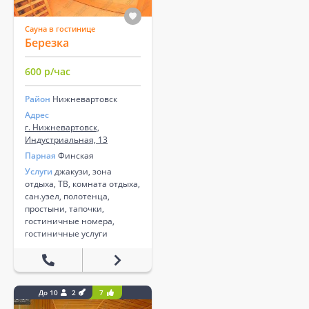
Сауна в гостинице
Березка
600 р/час
Район
Нижневартовск
Адрес
г. Нижневартовск,
Индустриальная, 13
Парная
Финская
Услуги
джакузи, зона
отдыха, ТВ, комната отдыха,
сан.узел, полотенца,
простыни, тапочки,
гостиничные номера,
гостиничные услуги
До 10
2
7