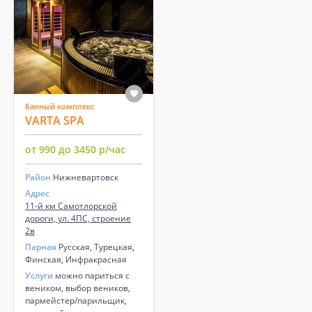
Банный комплекс
VARTA SPA
от 990 до 3450 р/час
Район
Нижневартовск
Адрес
11-й км Самотлорской
дороги, ул. 4ПС, строение
2в
Парная
Русская, Турецкая,
Финская, Инфракрасная
Услуги
можно париться с
веником, выбор веников,
пармейстер/парильщик,