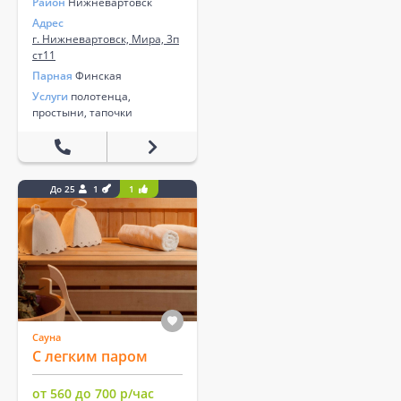
Район
Нижневартовск
Адрес
г. Нижневартовск, Мира, 3п
ст11
Парная
Финская
Услуги
полотенца,
простыни, тапочки
До 25
1
1
Сауна
С легким паром
от 560 до 700 р/час