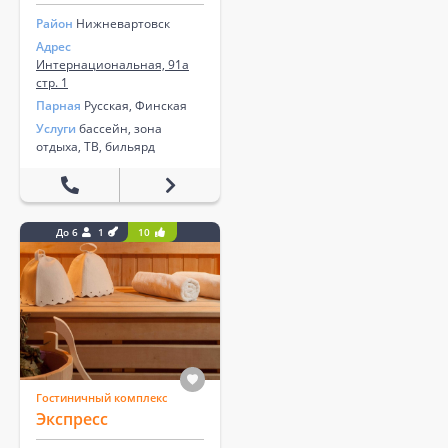
Район
Нижневартовск
Адрес
Интернациональная, 91а
стр. 1
Парная
Русская, Финская
Услуги
бассейн, зона
отдыха, ТВ, бильярд
До 6
1
10
Гостиничный комплекс
Экспресс