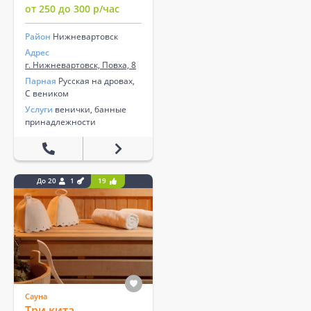
от 250 до 300 р/час
Район
Нижневартовск
Адрес
г. Нижневартовск, Повха, 8
Парная
Русская на дровах,
С веником
Услуги
венички, банные
принадлежности
До 20
1
19
Сауна
Три кита