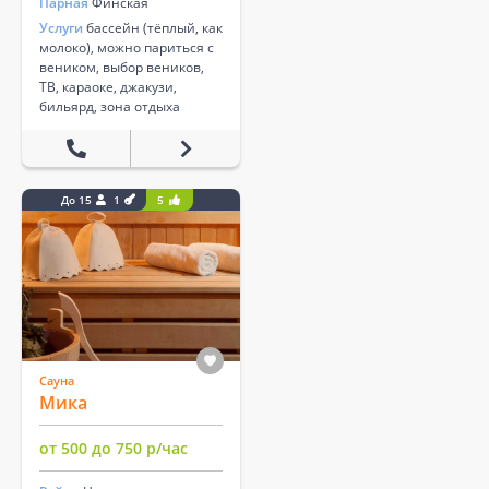
Парная
Финская
Услуги
бассейн (тёплый, как
молоко), можно париться с
веником, выбор веников,
ТВ, караоке, джакузи,
бильярд, зона отдыха
До 15
1
5
Сауна
Мика
от 500 до 750 р/час