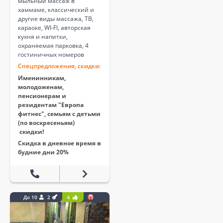
мыльный массаж в
хаммаме, классический и
другие виды массажа, ТВ,
караоке, WI-FI, авторская
кухня и напитки,
охраняемая парковка, 4
гостиничных номеров
Спецпредложения, скидки:
Именинникам,
молодоженам,
пенсионерам и
резидентам "Европа
фитнес", семьям с детьми
(по воскресеньям)
скидки!
Скидка в дневное время в
будние дни 20%
До 10
2
6