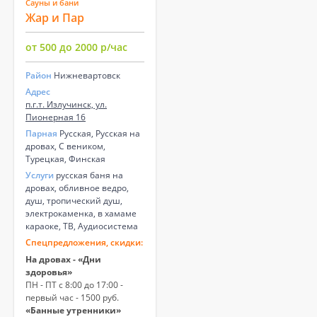
Сауны и бани
Жар и Пар
от 500 до 2000 р/час
Район
Нижневартовск
Адрес
п.г.т. Излучинск, ул.
Пионерная 16
Парная
Русская, Русская на
дровах, С веником,
Турецкая, Финская
Услуги
русская баня на
дровах, обливное ведро,
душ, тропический душ,
электрокаменка, в хамаме
караоке, ТВ, Аудиосистема
Спецпредложения, скидки:
На дровах - «Дни
здоровья»
ПН - ПТ с 8:00 до 17:00 -
первый час - 1500 руб.
«Банные утренники»