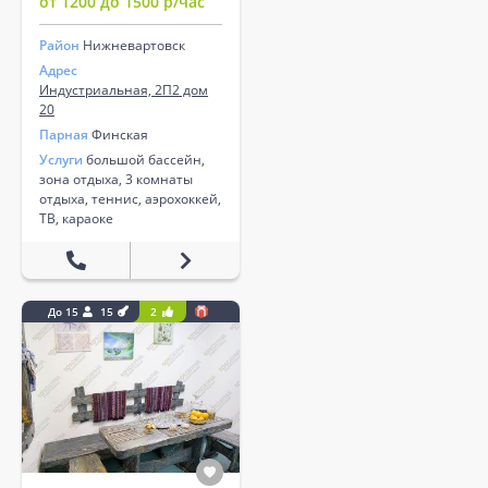
от 1200 до 1500 р/час
Район
Нижневартовск
Адрес
Индустриальная, 2П2 дом
20
Парная
Финская
Услуги
большой бассейн,
зона отдыха, 3 комнаты
отдыха, теннис, аэрохоккей,
ТВ, караоке
До 15
15
2