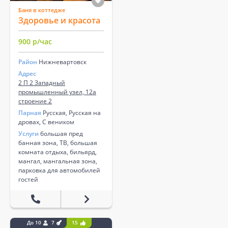
Баня в коттедже
Здоровье и красота
900 р/час
Район
Нижневартовск
Адрес
2 П 2 Западный
промышленный узел, 12а
строение 2
Парная
Русская, Русская на
дровах, С веником
Услуги
большая пред
банная зона, ТВ, большая
комната отдыха, бильярд,
мангал, мангальная зона,
парковка для автомобилей
гостей
До 10
7
15