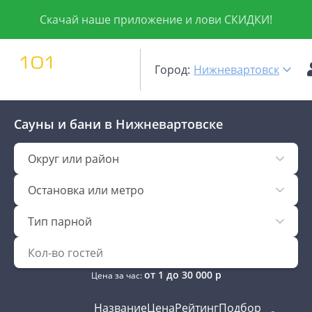
Скачай наше приложение и лови СКИДКИ!
Город:
Нижневартовск
Сауны и бани
в Нижневартовске
Округ или район
Остановка или метро
Тип парной
от
1
до
30 000
р
Цена за час:
Название
Цена
Рейтинг
Подбор