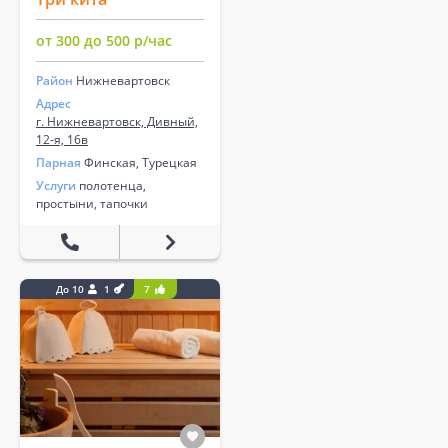
от 300 до 500 р/час
Район
Нижневартовск
Адрес
г. Нижневартовск, Дивный,
12-я, 16в
Парная
Финская, Турецкая
Услуги
полотенца,
простыни, тапочки
До 10
1
7