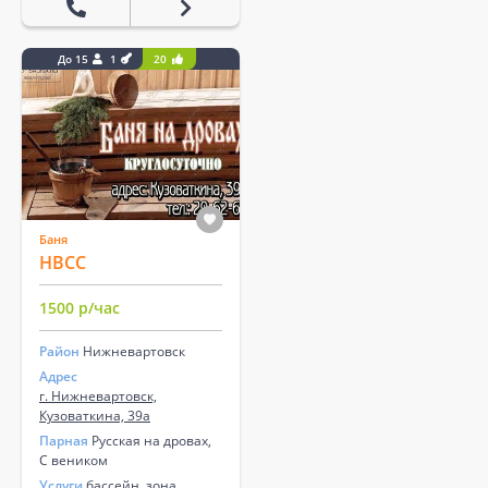
До 15
1
20
Баня
НВСС
1500 р/час
Район
Нижневартовск
Адрес
г. Нижневартовск,
Кузоваткина, 39а
Парная
Русская на дровах,
С веником
Услуги
бассейн, зона