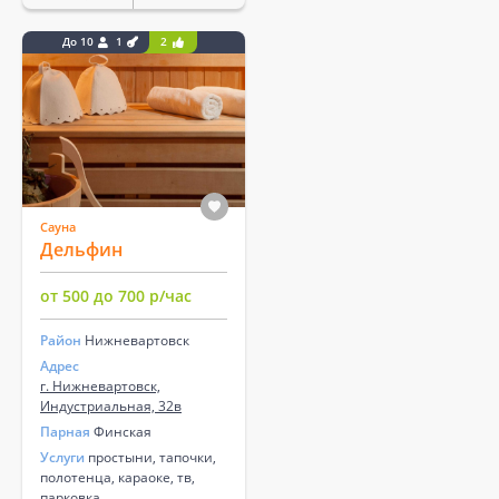
До 10
1
2
Сауна
Дельфин
от 500 до 700 р/час
Район
Нижневартовск
Адрес
г. Нижневартовск,
Индустриальная, 32в
Парная
Финская
Услуги
простыни, тапочки,
полотенца, караоке, тв,
парковка