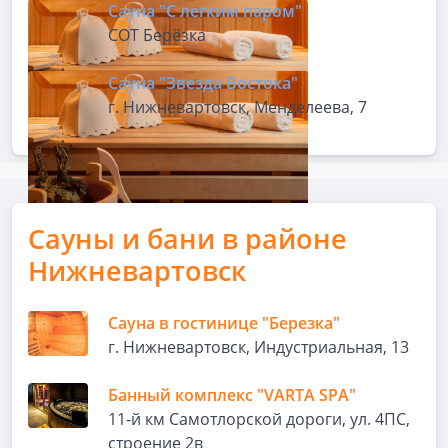
Сауна "С легким паром"
СОТ Берёзка
Сауна "Звезда Востока"
г. Нижневартовск, Менделеева, 7
Сауны и бани в районе
Нижневартовск
Сауна в гостинице "Березка"
г. Нижневартовск, Индустриальная, 13
Банный комплекс "VARTA SPA"
11-й км Самотлорской дороги, ул. 4ПС,
строение 2в