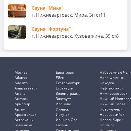
Сауна "Мика"
г. Нижневартовск, Мира, 3п ст11
Сауна "Фортуна"
г. Нижневартовск, Кузоваткина, 39 ст8
Москва
Евпатория
Набережные Чел
Абакан
Ейск
Наро-Фоминск
Алушта
Екатеринбург
Находка
Альметьевск
Ессентуки
Нефтеюганск
Анапа
Зеленоградск
Нижневартовск
Ангарск
Златоуст
Нижний Новгоро
Армавир
Иваново
Нижний Тагил
Артем
Ижевск
Новокузнецк
Архангельск
Иркутск
Новороссийск
Астрахань
Йошкар-Ола
Новосибирск
Балашиха
Казань
Ногинск
Барнаул
Калининград
Норильск