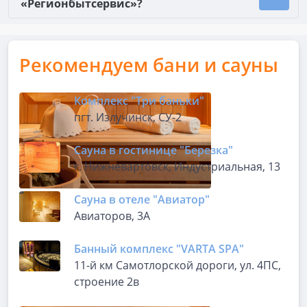
«Регионбытсервис»?
Рекомендуем бани и сауны
Комплекс "Три баньки"
пгт. Излучинск, СУ-2
Сауна в гостинице "Березка"
г. Нижневартовск, Индустриальная, 13
Сауна в отеле "Авиатор"
Авиаторов, 3А
Банный комплекс "VARTA SPA"
11-й км Самотлорской дороги, ул. 4ПС,
строение 2в