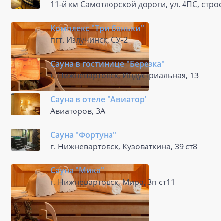
11-й км Самотлорской дороги, ул. 4ПС, стро
Комплекс "Три баньки"
пгт. Излучинск, СУ-2
Сауна в гостинице "Березка"
г. Нижневартовск, Индустриальная, 13
Сауна в отеле "Авиатор"
Авиаторов, 3А
Сауна "Фортуна"
г. Нижневартовск, Кузоваткина, 39 ст8
Сауна "Мика"
г. Нижневартовск, Мира, 3п ст11