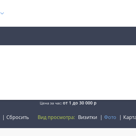
от
1
до
30 000
р
Цена за час:
Сбросить
Вид просмотра:
Визитки
Фото
Карт