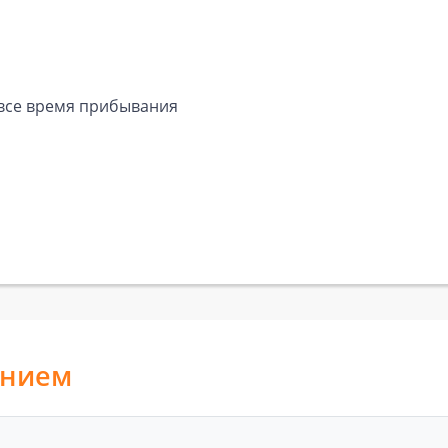
а все время прибывания
анием