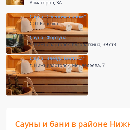
Авиаторов, 3А
Сауна "С легким паром"
СОТ Берёзка
Сауна "Фортуна"
г. Нижневартовск, Кузоваткина, 39 ст8
Сауна "Звезда Востока"
г. Нижневартовск, Менделеева, 7
Сауны и бани в районе Ниж