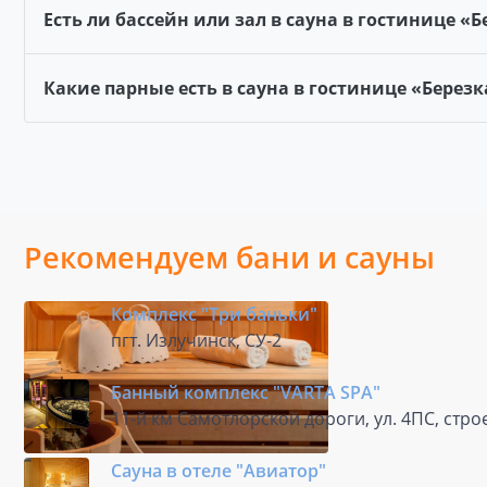
Есть ли бассейн или зал в сауна в гостинице «Б
Какие парные есть в сауна в гостинице «Березк
Рекомендуем бани и сауны
Комплекс "Три баньки"
пгт. Излучинск, СУ-2
Банный комплекс "VARTA SPA"
11-й км Самотлорской дороги, ул. 4ПС, стро
Сауна в отеле "Авиатор"