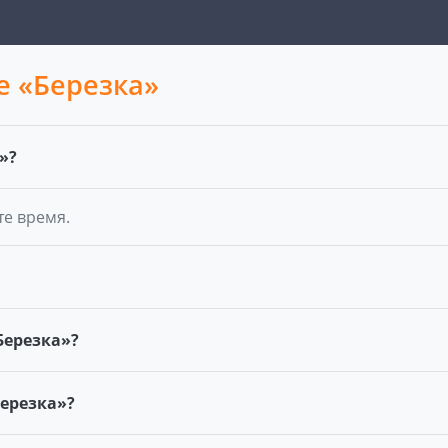
е «Березка»
»?
те время.
Березка»?
Березка»?