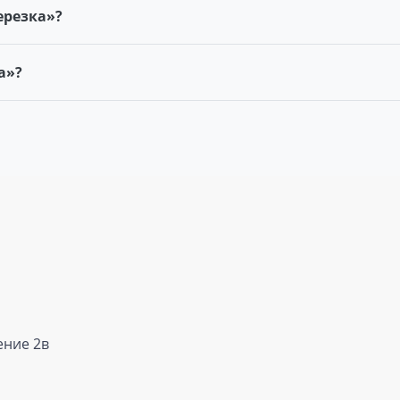
ерезка»?
а»?
ение 2в