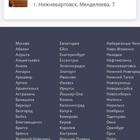
г. Нижневартовск, Менделеева, 7
Москва
Евпатория
Набережные Чел
Абакан
Ейск
Наро-Фоминск
Алушта
Екатеринбург
Находка
Альметьевск
Ессентуки
Нефтеюганск
Анапа
Зеленоградск
Нижневартовск
Ангарск
Златоуст
Нижний Новгоро
Армавир
Иваново
Нижний Тагил
Артем
Ижевск
Новокузнецк
Архангельск
Иркутск
Новороссийск
Астрахань
Йошкар-Ола
Новосибирск
Балашиха
Казань
Ногинск
Барнаул
Калининград
Норильск
Белгород
Калуга
Ноябрьск
Бийск
Кемерово
Одинцово
Благовещенск
Киров
Омск
Братск
Королев
Оренбург
Брянск
Кострома
Орск
Великий Новгород
Красная Поляна
Орёл